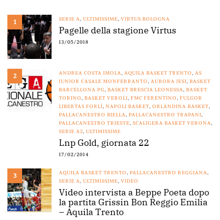
SERIE A
,
ULTIMISSIME
,
VIRTUS BOLOGNA
1
Pagelle della stagione Virtus
13/05/2018
ANDREA COSTA IMOLA
,
AQUILA BASKET TRENTO
,
AS
2
JUNIOR CASALE MONFERRANTO
,
AURORA JESI
,
BASKET
BARCELLONA PG
,
BASKET BRESCIA LEONESSA
,
BASKET
TORINO
,
BASKET VEROLI
,
FMC FERENTINO
,
FULGOR
LIBERTAS FORLÌ
,
NAPOLI BASKET
,
ORLANDINA BASKET
,
PALLACANESTRO BIELLA
,
PALLACANESTRO TRAPANI
,
PALLACANESTRO TRIESTE
,
SCALIGERA BASKET VERONA
,
SERIE A2
,
ULTIMISSIME
Lnp Gold, giornata 22
17/02/2014
AQUILA BASKET TRENTO
,
PALLACANESTRO REGGIANA
,
3
SERIE A
,
ULTIMISSIME
,
VIDEO
Video intervista a Beppe Poeta dopo
la partita Grissin Bon Reggio Emilia
– Aquila Trento