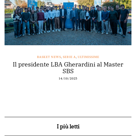
SSIME
BASKET NEWS
,
NAPOLI BASKET
,
SERIE
ni al Master
Acqua Vera main sponsor di
12/10/2025
I più letti