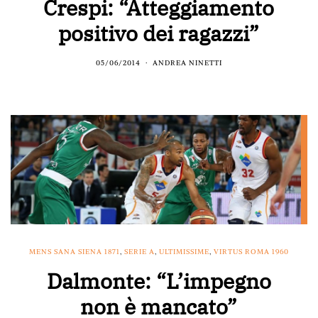
Crespi: “Atteggiamento
positivo dei ragazzi”
05/06/2014
ANDREA NINETTI
MENS SANA SIENA 1871
,
SERIE A
,
ULTIMISSIME
,
VIRTUS ROMA 1960
Dalmonte: “L’impegno
non è mancato”