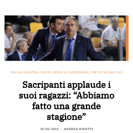
PALLACANESTRO CANTÙ
,
SERIE A
,
ULTIMISSIME
,
VIRTUS ROMA 1960
Sacripanti applaude i
suoi ragazzi: “Abbiamo
fatto una grande
stagione”
25/05/2014
ANDREA NINETTI