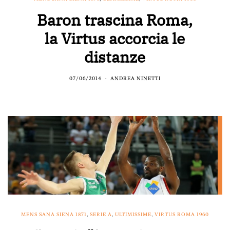
Baron trascina Roma,
la Virtus accorcia le
distanze
07/06/2014
ANDREA NINETTI
MENS SANA SIENA 1871
,
SERIE A
,
ULTIMISSIME
,
VIRTUS ROMA 1960