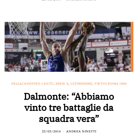
PALLACANESTRO CANTÙ
,
SERIE A
,
ULTIMISSIME
,
VIRTUS ROMA 1960
Dalmonte: “Abbiamo
vinto tre battaglie da
squadra vera”
25/05/2014
ANDREA NINETTI