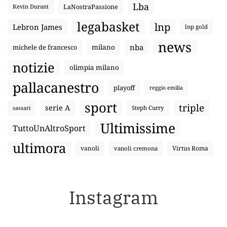
Lba
LaNostraPassione
Kevin Durant
legabasket
lnp
Lebron James
lnp gold
news
nba
michele de francesco
milano
notizie
olimpia milano
pallacanestro
playoff
reggio emilia
sport
triple
serie A
sassari
Steph Curry
Ultimissime
TuttoUnAltroSport
ultimora
vanoli
Virtus Roma
vanoli cremona
Instagram