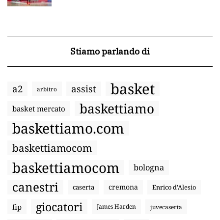
Stiamo parlando di
basket
a2
assist
arbitro
baskettiamo
basket mercato
baskettiamo.com
baskettiamocom
baskettiamocom
bologna
canestri
cremona
caserta
Enrico d’Alesio
giocatori
fip
James Harden
juvecaserta