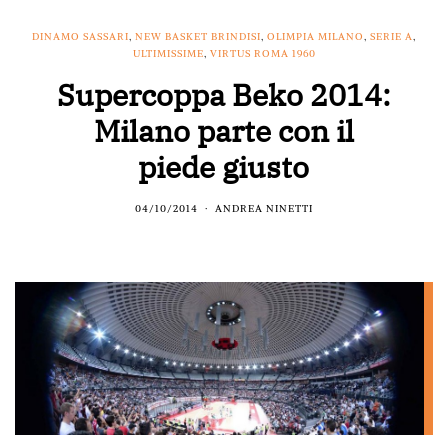
DINAMO SASSARI
,
NEW BASKET BRINDISI
,
OLIMPIA MILANO
,
SERIE A
,
ULTIMISSIME
,
VIRTUS ROMA 1960
Supercoppa Beko 2014:
Milano parte con il
piede giusto
04/10/2014
ANDREA NINETTI