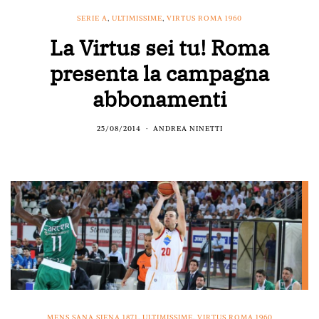
SERIE A
,
ULTIMISSIME
,
VIRTUS ROMA 1960
La Virtus sei tu! Roma
presenta la campagna
abbonamenti
25/08/2014
ANDREA NINETTI
MENS SANA SIENA 1871
,
ULTIMISSIME
,
VIRTUS ROMA 1960