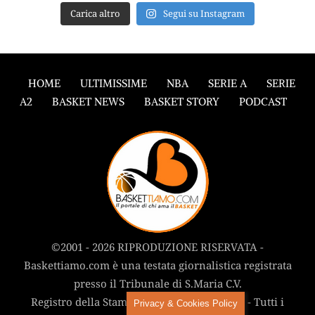
Carica altro
Segui su Instagram
HOME
ULTIMISSIME
NBA
SERIE A
SERIE
A2
BASKET NEWS
BASKET STORY
PODCAST
©2001 - 2026 RIPRODUZIONE RISERVATA -
Baskettiamo.com è una testata giornalistica registrata
presso il Tribunale di S.Maria C.V.
Registro della Stampa n° 868 del 22/11/2018 - Tutti i
Privacy & Cookies Policy