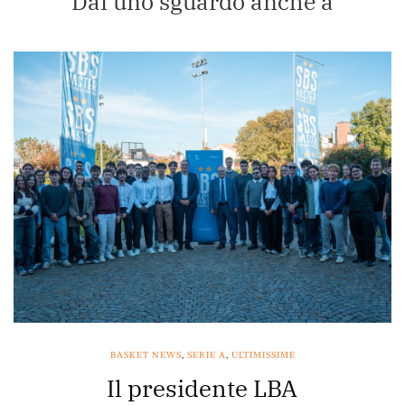
Dai uno sguardo anche a
BASKET NEWS
,
SERIE A
,
ULTIMISSIME
Il presidente LBA