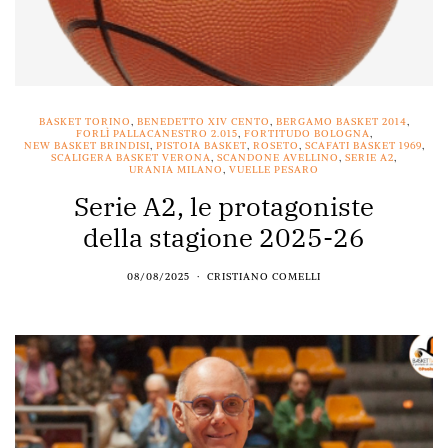
BASKET TORINO
,
BENEDETTO XIV CENTO
,
BERGAMO BASKET 2014
,
FORLÌ PALLACANESTRO 2.015
,
FORTITUDO BOLOGNA
,
NEW BASKET BRINDISI
,
PISTOIA BASKET
,
ROSETO
,
SCAFATI BASKET 1969
,
SCALIGERA BASKET VERONA
,
SCANDONE AVELLINO
,
SERIE A2
,
URANIA MILANO
,
VUELLE PESARO
Serie A2, le protagoniste
della stagione 2025-26
08/08/2025
CRISTIANO COMELLI