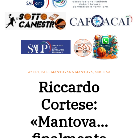
A2 EST
,
PALL. MANTOVANA MANTOVA
,
SERIE A2
Riccardo
Cortese:
«Mantova…