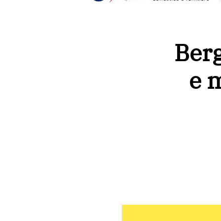
Berg
e m