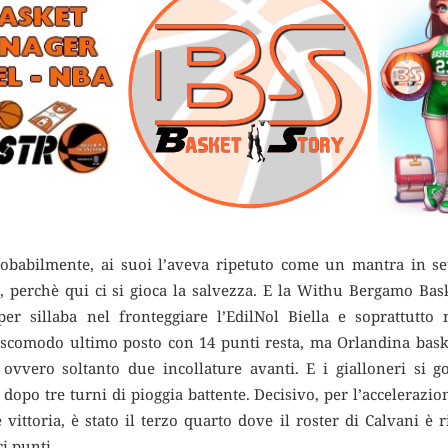
robabilmente, ai suoi l’aveva ripetuto come un mantra in s
, perchè qui ci si gioca la salvezza.
E la Withu Bergamo Baske
 per sillaba nel fronteggiare l’EdilNol Biella e soprattutto 
 scomodo ultimo posto con 14 punti resta, ma Orlandina basket
ovvero soltanto due incollature avanti. E i gialloneri si 
dopo tre turni di pioggia battente. Decisivo, per l’accelerazi
ttoria, è stato il terzo quarto dove il roster di Calvani è ri
i punti.