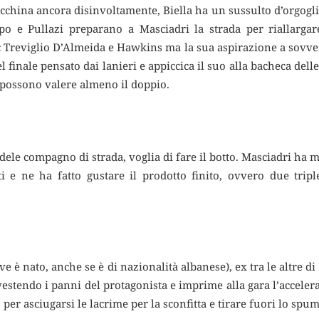
hina ancora disinvoltamente, Biella ha un sussulto d’orgoglio
 e Pullazi preparano a Masciadri la strada per riallargare
cc Treviglio D’Almeida e Hawkins ma la sua aspirazione a sovver
l finale pensato dai lanieri e appiccica il suo alla bacheca delle
e possono valere almeno il doppio.
ele compagno di strada, voglia di fare il botto. Masciadri ha m
ti e ne ha fatto gustare il prodotto finito, ovvero due tripl
ve è nato, anche se è di nazionalità albanese), ex tra le altre d
vestendo i panni del protagonista e imprime alla gara l’accele
 per asciugarsi le lacrime per la sconfitta e tirare fuori lo spum