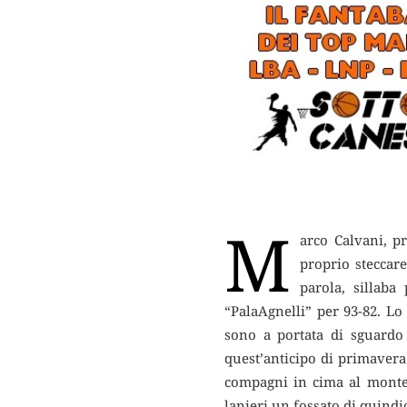
M
arco Calvani, p
proprio steccare
parola, sillaba
“PalaAgnelli” per 93-82. Lo
sono a portata di sguardo 
quest’anticipo di primavera 
compagni in cima al monte vi
lanieri un fossato di quindic