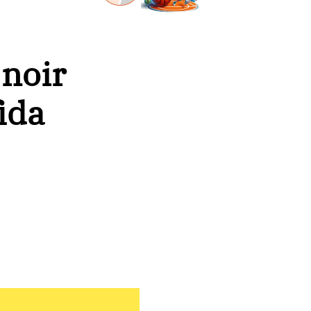
 noir
fida