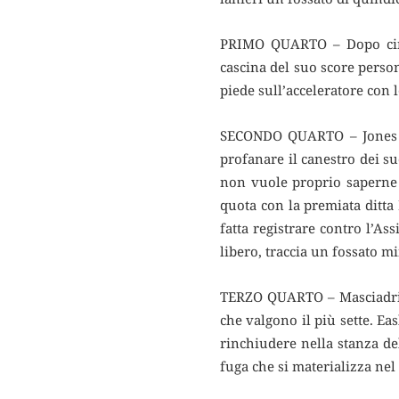
PRIMO QUARTO – Dopo cinqu
cascina del suo score person
piede sull’acceleratore con l
SECONDO QUARTO – Jones all
profanare il canestro dei su
non vuole proprio saperne 
quota con la premiata ditt
fatta registrare contro l’As
libero, traccia un fossato m
TERZO QUARTO – Masciadri r
che valgono il più sette. E
rinchiudere nella stanza del
fuga che si materializza nel