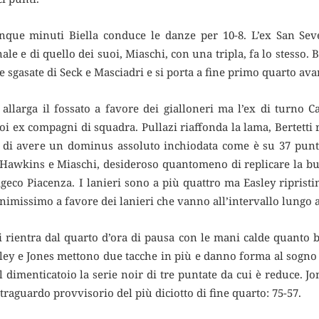
e minuti Biella conduce le danze per 10-8. L’ex San Seve
ale e di quello dei suoi, Miaschi, con una tripla, fa lo stesso.
e sgasate di Seck e Masciadri e si porta a fine primo quarto ava
arga il fossato a favore dei gialloneri ma l’ex di turno Ca
oi ex compagni di squadra. Pullazi riaffonda la lama, Bertetti
di avere un dominus assoluto inchiodata come è su 37 punti p
a Hawkins e Miaschi, desideroso quantomeno di replicare la 
sigeco Piacenza. I lanieri sono a più quattro ma Easley ripristi
inimissimo a favore dei lanieri che vanno all’intervallo lungo a
ientra dal quarto d’ora di pausa con le mani calde quanto ba
asley e Jones mettono due tacche in più e danno forma al sogn
 dimenticatoio la serie noir di tre puntate da cui è reduce. J
 traguardo provvisorio del più diciotto di fine quarto: 75-57.