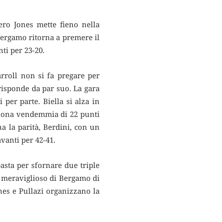
ro Jones mette fieno nella
 Bergamo ritorna a premere il
nti per 23-20.
rroll non si fa pregare per
 risponde da par suo. La gara
er parte. Biella si alza in
buona vendemmia di 22 punti
na la parità, Berdini, con un
vanti per 42-41.
sta per sfornare due triple
o meraviglioso di Bergamo di
ones e Pullazi organizzano la