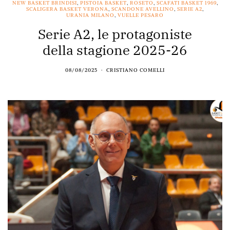
NEW BASKET BRINDISI
,
PISTOIA BASKET
,
ROSETO
,
SCAFATI BASKET 1969
,
SCALIGERA BASKET VERONA
,
SCANDONE AVELLINO
,
SERIE A2
,
URANIA MILANO
,
VUELLE PESARO
Serie A2, le protagoniste
della stagione 2025-26
08/08/2025
CRISTIANO COMELLI