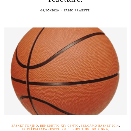
08/05/2026
FABIO FRABETTI
BASKET TORINO
,
BENEDETTO XIV CENTO
,
BERGAMO BASKET 2014
,
FORLÌ PALLACANESTRO 2.015
,
FORTITUDO BOLOGNA
,