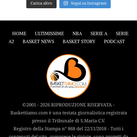
Carica altro
Segui su Instagram
HOME
ULTIMISSIME
NBA
SERIE A
SERIE
A2
BASKET NEWS
BASKET STORY
PODCAST
©2001 - 2026 RIPRODUZIONE RISERVATA -
Baskettiamo.com è una testata giornalistica registrata
presso il Tribunale di S.Maria C.V.
Registro della Stampa n° 868 del 22/11/2018 - Tutti i
contenuti del sito, comprese le riviste, sono protetti da