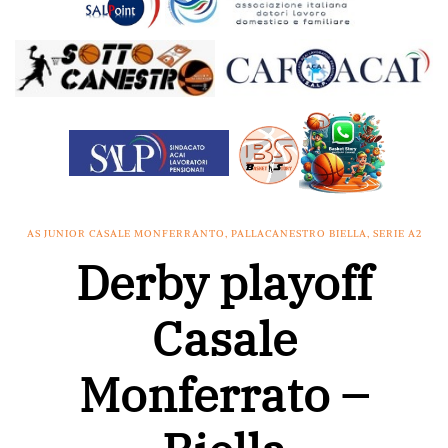
AS JUNIOR CASALE MONFERRANTO
,
PALLACANESTRO BIELLA
,
SERIE A2
Derby playoff
Casale
Monferrato –