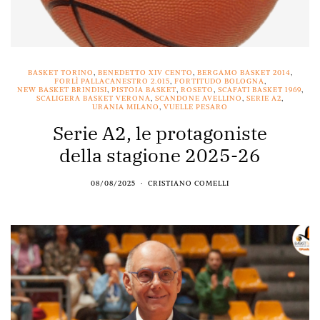
BASKET TORINO
,
BENEDETTO XIV CENTO
,
BERGAMO BASKET 2014
,
FORLÌ PALLACANESTRO 2.015
,
FORTITUDO BOLOGNA
,
NEW BASKET BRINDISI
,
PISTOIA BASKET
,
ROSETO
,
SCAFATI BASKET 1969
,
SCALIGERA BASKET VERONA
,
SCANDONE AVELLINO
,
SERIE A2
,
URANIA MILANO
,
VUELLE PESARO
Serie A2, le protagoniste
della stagione 2025-26
08/08/2025
CRISTIANO COMELLI