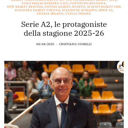
FORLÌ PALLACANESTRO 2.015
,
FORTITUDO BOLOGNA
,
NEW BASKET BRINDISI
,
PISTOIA BASKET
,
ROSETO
,
SCAFATI BASKET 1969
,
SCALIGERA BASKET VERONA
,
SCANDONE AVELLINO
,
SERIE A2
,
URANIA MILANO
,
VUELLE PESARO
Serie A2, le protagoniste
della stagione 2025-26
08/08/2025
CRISTIANO COMELLI