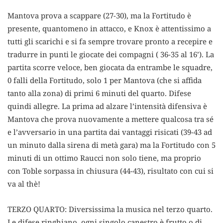
Mantova prova a scappare (27-30), ma la Fortitudo è
presente, quantomeno in attacco, e Knox è attentissimo a
tutti gli scarichi e si fa sempre trovare pronto a recepire e
tradurre in punti le giocate dei compagni ( 36-35 al 16’). La
partita scorre veloce, ben giocata da entrambe le squadre,
0 falli della Fortitudo, solo 1 per Mantova (che si affida
tanto alla zona) di primi 6 minuti del quarto. Difese
quindi allegre. La prima ad alzare l’intensità difensiva è
Mantova che prova nuovamente a mettere qualcosa tra sé
e l’avversario in una partita dai vantaggi risicati (39-43 ad
un minuto dalla sirena di metà gara) ma la Fortitudo con 5
minuti di un ottimo Raucci non solo tiene, ma proprio
con Toble sorpassa in chiusura (44-43), risultato con cui si
va al thè!
TERZO QUARTO: Diversissima la musica nel terzo quarto.
Le difese ringhiano, ogni singolo canestro è frutto o di