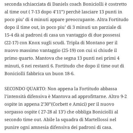
seconda schiacciata di Daniels coach Boniciolli è costretto
al time out ( 7-13 dopo 4’11”) perchè lasciare 13 punti in
poco piu’ di 4 minuti appare preoccupante. Altra Fortitudo
dopo il time out, in poco piu’ di 3 minuti un parziale di
15-4 dà ai padroni di casa un vantaggio di due possessi
(22-17) con Knox sugli scudi. Tripla di Montano per il
nuovo massimo vantaggio (25-19) con cui si chiude il
primo quarto. Mantova che segna 13 punti nei primi 4
minuti, 6 nei restanti 6. Fortitudo che dopo il time out di
Boniciolli fabbrica un buon 18-6.
SECONDO QUARTO: Non appena la Fortitudo abbassa
l’intensità difensiva è Mantova ad approfittarne. Altro 9-2
ospite in appena 2’30”(Corbett e Amici) per il nuovo
sorpasso ospite ( 27-28 al 13’) che obbliga Boniciolli al
secondo time out. Abile la squadra di Martellossi nel
punire ogni amnesia difensiva dei padroni di casa.