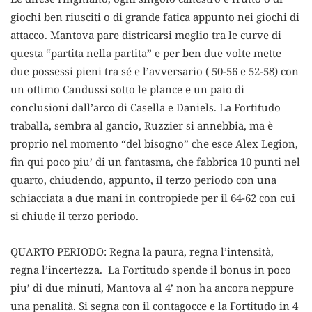
giochi ben riusciti o di grande fatica appunto nei giochi di
attacco. Mantova pare districarsi meglio tra le curve di
questa “partita nella partita” e per ben due volte mette
due possessi pieni tra sé e l’avversario ( 50-56 e 52-58) con
un ottimo Candussi sotto le plance e un paio di
conclusioni dall’arco di Casella e Daniels. La Fortitudo
traballa, sembra al gancio, Ruzzier si annebbia, ma è
proprio nel momento “del bisogno” che esce Alex Legion,
fin qui poco piu’ di un fantasma, che fabbrica 10 punti nel
quarto, chiudendo, appunto, il terzo periodo con una
schiacciata a due mani in contropiede per il 64-62 con cui
si chiude il terzo periodo.
QUARTO PERIODO: Regna la paura, regna l’intensità,
regna l’incertezza. La Fortitudo spende il bonus in poco
piu’ di due minuti, Mantova al 4’ non ha ancora neppure
una penalità. Si segna con il contagocce e la Fortitudo in 4