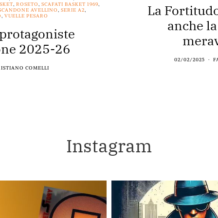
ASKET
,
ROSETO
,
SCAFATI BASKET 1969
,
La Fortitud
SCANDONE AVELLINO
,
SERIE A2
,
O
,
VUELLE PESARO
anche la
 protagoniste
merav
ione 2025-26
02/02/2025
F
RISTIANO COMELLI
Instagram