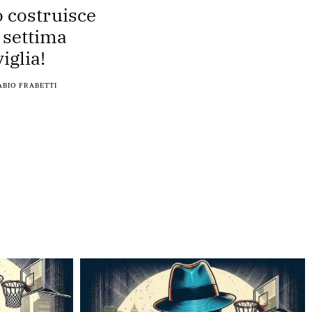
o costruisce
 settima
iglia!
ABIO FRABETTI