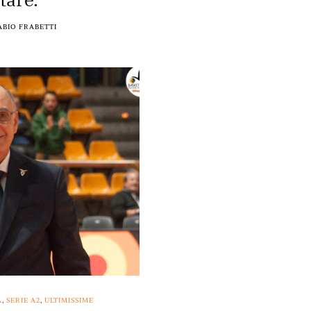
ABIO FRABETTI
A
,
SERIE A2
,
ULTIMISSIME