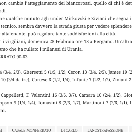
 non cambia l’atteggiamento dei biancorossi, quello di chi è det
odi.
he qualche minuto agli under Mirkovski e Ziviani che segna i 
ff tecnico, sembra davvero la strada giusta per vedere splender
altalenante, può regalare tante soddisfazioni alla città.
 virgiliani, domenica 28 Febbraio ore 18 a Bergamo. Un’altra pr
gamo che ha rullato i milanesi di Urania.
RRATO 90-63
 2/3), Ghersetti 5 (1/5, 1/2), Ceron 13 (3/4, 2/5), James 19 (2/6
0 (3/4 da tre), Cortese 6 (1/2, 1/4), Infante 7 (2/2, 1/2), Ziviani 2
lletti, F. Valentini 16 (3/6, 3/7), Camara 10 (2/4, 1/2), Giom
son 5 (1/4, 1/4), Tomasini 8 (2/6, 1/7), Martinoni 7 (2/6, 1/1), L.
ni.
M
CASALE MONFERRATO
DI CARLO
LANOSTRAPASSIONE