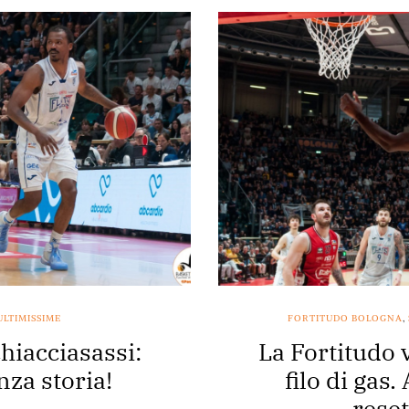
ULTIMISSIME
FORTITUDO BOLOGNA
,
hiacciasassi:
La Fortitudo 
nza storia!
filo di gas.
reset