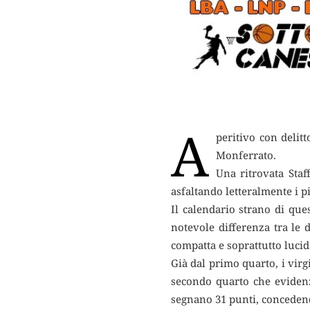
A
peritivo con delitt
Monferrato.
Una ritrovata Staff
asfaltando letteralmente i p
Il calendario strano di que
notevole differenza tra le 
compatta e soprattutto lucida
Già dal primo quarto, i virg
secondo quarto che evidenz
segnano 31 punti, concedend