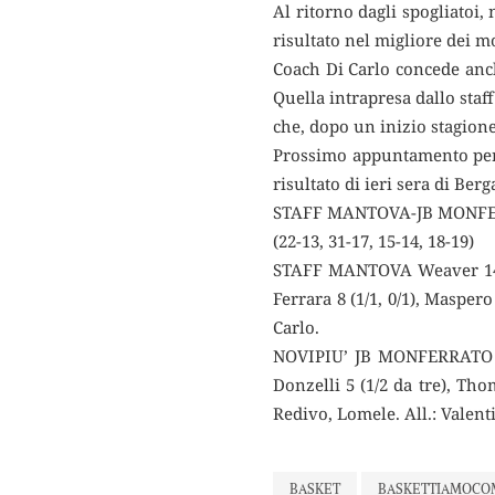
Al ritorno dagli spogliatoi,
risultato nel migliore dei m
Coach Di Carlo concede anc
Quella intrapresa dallo sta
che, dopo un inizio stagione 
Prossimo appuntamento per i
risultato di ieri sera di Ber
STAFF MANTOVA-JB MONFE
(22-13, 31-17, 15-14, 18-19)
STAFF MANTOVA Weaver 14 (3/4,
Ferrara 8 (1/1, 0/1), Maspero 1
Carlo.
NOVIPIU’ JB MONFERRATO Cappe
Donzelli 5 (1/2 da tre), Thomp
Redivo, Lomele. All.: Valenti
BASKET
BASKETTIAMOCO