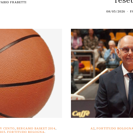
FABIO FRABETTI
08/05/2026
F
IV CENTO
,
BERGAMO BASKET 2014
,
A2
,
FORTITUDO BOLOGN
015
,
FORTITUDO BOLOGNA
,