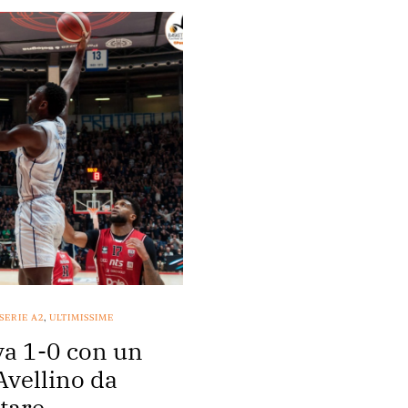
SERIE A2
,
ULTIMISSIME
va 1-0 con un
 Avellino da
tare.