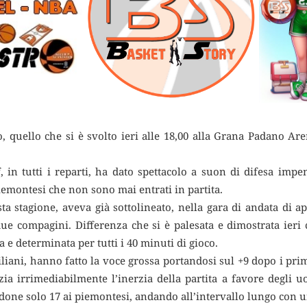
o, quello che si è svolto ieri alle 18,00 alla Grana Padano Ar
, in tutti i reparti, ha dato spettacolo a suon di difesa impen
iemontesi che non sono mai entrati in partita.
sta stagione, aveva già sottolineato, nella gara di andata di 
due compagini. Differenza che si è palesata e dimostrata ieri 
 e determinata per tutti i 40 minuti di gioco.
iliani, hanno fatto la voce grossa portandosi sul +9 dopo i prim
ia irrimediabilmente l’inerzia della partita a favore degli u
one solo 17 ai piemontesi, andando all’intervallo lungo con un