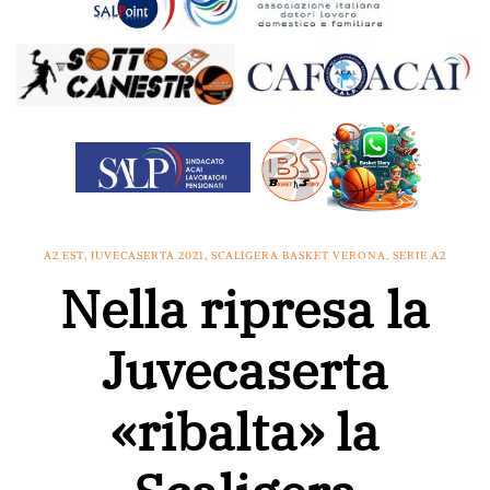
A2 EST
,
JUVECASERTA 2021
,
SCALIGERA BASKET VERONA
,
SERIE A2
Nella ripresa la
Juvecaserta
«ribalta» la