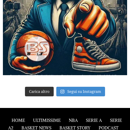
Carica altro
Segui su Instagram
HOME
ULTIMISSIME
NBA
SERIE A
SERIE
A2
BASKET NEWS
BASKET STORY
PODCAST