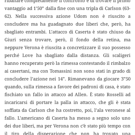
ribaltare completamente il confronto e di trovare il primo
vantaggio ad 1’50” dalla fine con una tripla di Carlson (63-
62). Nella successiva azione Udom non è riuscito a
concludere ma ha guadagnato due liberi che, però, ha
sbagliato entrambi. L’attacco di Caserta è stato chiuso da
Giuri senza trovare, però, il fondo della retina, ma
neppure Verona è riuscita a concretizzare il suo possesso
perché Love ha sbagliato dalla distanza. Gli scaligeri
hanno recuperato però la rimessa contestando il rimbalzo
ai casertani, ma con Tomassini non sono stati in grado di
concludere l’azione nei 14”. Rimanevano da giocare 3”50
quando, sulla rimessa a favore dei padroni di casa, è stato
fischiato un fallo in attacco ad Allen. È stato Rosselli ad
incaricarsi di portare la palla in attacco, che gli è stata
soffiata da Carlson che ha costretto, poi, l’ala veronese al
fallo. L’americano di Caserta ha messo a segno solo uno
dei due liberi, ma per Verona non c’è stato più tempo con
il tiro della disperazione che non ha trovato una