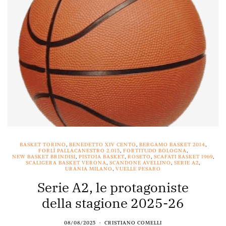
BASKET TORINO
,
BENEDETTO XIV CENTO
,
BERGAMO BASKET 2014
,
FORLÌ PALLACANESTRO 2.015
,
FORTITUDO BOLOGNA
,
NEW BASKET BRINDISI
,
PISTOIA BASKET
,
ROSETO
,
SCAFATI BASKET 1969
,
SCALIGERA BASKET VERONA
,
SCANDONE AVELLINO
,
SERIE A2
,
URANIA MILANO
,
VUELLE PESARO
Serie A2, le protagoniste
della stagione 2025-26
08/08/2025
CRISTIANO COMELLI