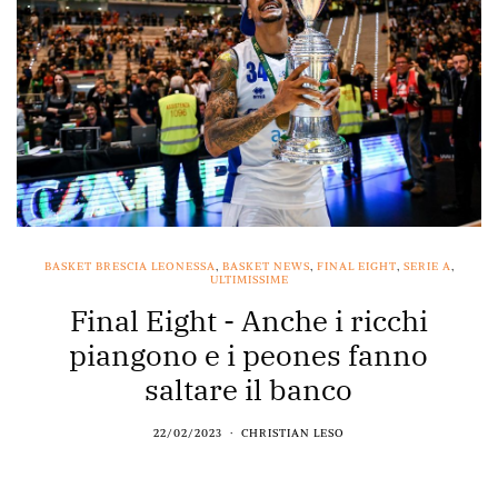
BASKET BRESCIA LEONESSA
,
BASKET NEWS
,
FINAL EIGHT
,
SERIE A
,
ULTIMISSIME
Final Eight - Anche i ricchi
piangono e i peones fanno
saltare il banco
22/02/2023
CHRISTIAN LESO