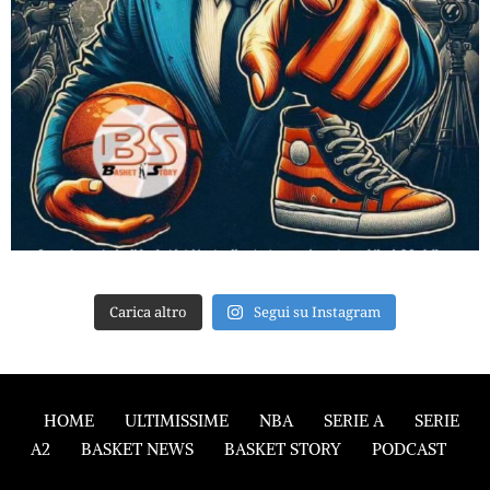
Carica altro
Segui su Instagram
HOME
ULTIMISSIME
NBA
SERIE A
SERIE
A2
BASKET NEWS
BASKET STORY
PODCAST