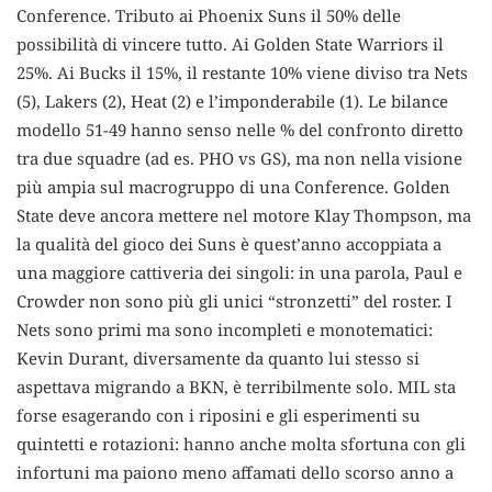
Conference. Tributo ai Phoenix Suns il 50% delle
possibilità di vincere tutto. Ai Golden State Warriors il
25%. Ai Bucks il 15%, il restante 10% viene diviso tra Nets
(5), Lakers (2), Heat (2) e l’imponderabile (1). Le bilance
modello 51-49 hanno senso nelle % del confronto diretto
tra due squadre (ad es. PHO vs GS), ma non nella visione
più ampia sul macrogruppo di una Conference. Golden
State deve ancora mettere nel motore Klay Thompson, ma
la qualità del gioco dei Suns è quest’anno accoppiata a
una maggiore cattiveria dei singoli: in una parola, Paul e
Crowder non sono più gli unici “stronzetti” del roster. I
Nets sono primi ma sono incompleti e monotematici:
Kevin Durant, diversamente da quanto lui stesso si
aspettava migrando a BKN, è terribilmente solo. MIL sta
forse esagerando con i riposini e gli esperimenti su
quintetti e rotazioni: hanno anche molta sfortuna con gli
infortuni ma paiono meno affamati dello scorso anno a