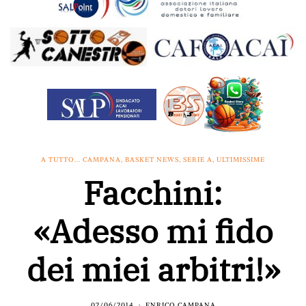
A TUTTO... CAMPANA
,
BASKET NEWS
,
SERIE A
,
ULTIMISSIME
Facchini:
«Adesso mi fido
dei miei arbitri!»
02/06/2014
ENRICO CAMPANA