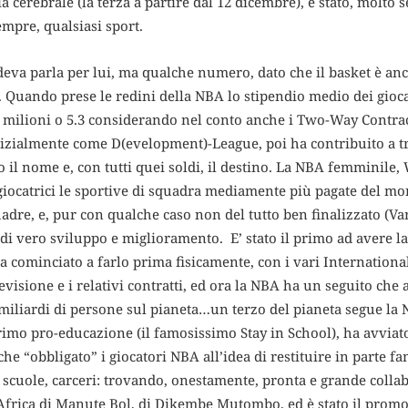
 cerebrale (la terza a partire dal 12 dicembre), è stato, molto 
mpre, qualsiasi sport.
eva parla per lui, ma qualche numero, dato che il basket è anch
 Quando prese le redini della NBA lo stipendio medio dei gioca
.7 milioni o 5.3 considerando nel conto anche i Two-Way Contra
inizialmente come D(evelopment)-League, poi ha contribuito a t
 il nome e, con tutti quei soldi, il destino. La NBA femminile
giocatrici le sportive di squadra mediamente più pagate del mon
adre, e, pur con qualche caso non del tutto ben finalizzato (V
to di vero sviluppo e miglioramento. E’ stato il primo ad avere l
ha cominciato a farlo prima fisicamente, con i vari Internatio
levisione e i relativi contratti, ed ora la NBA ha un seguito 
2 miliardi di persone sul pianeta…un terzo del pianeta segue la
imo pro-educazione (il famosissimo Stay in School), ha avvia
nche “obbligato” i giocatori NBA all’idea di restituire in parte 
 scuole, carceri: trovando, onestamente, pronta e grande collabo
o Africa di Manute Bol, di Dikembe Mutombo, ed è stato il prom