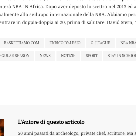
enterà NBA IN Africa. Dopo aver deposto lo scettro nel 2013 ed 
cipalmente allo sviluppo internazionale della NBA. Abbiamo pe
 entrare in doppia-doppia ai 20, prima di salutare: David Stern, 
BASKETTIAMO.COM
ENRICO D’ALESIO
G-LEAGUE
NBA NBA
EGULAR SEASON
NEWS
NOTIZIE
SPORT
STAY IN SCHOO
L'Autore di questo articolo
50 anni passati da archeologo, private chef, scrittore. Ma