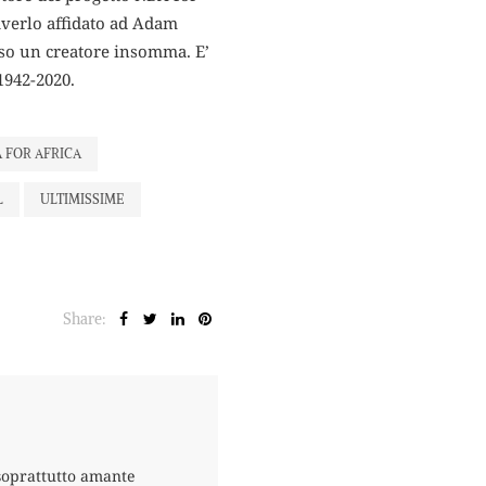
averlo affidato ad Adam
rso un creatore insomma. E’
1942-2020.
 FOR AFRICA
L
ULTIMISSIME
Share:
 soprattutto amante