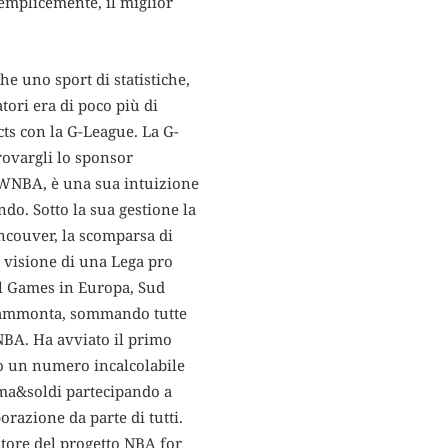
semplicemente, il miglior
e uno sport di statistiche,
tori era di poco più di
cts con la G-League. La G-
rovargli lo sponsor
, WNBA, è una sua intuizione
do. Sotto la sua gestione la
ancouver, la scomparsa di
a visione di una Lega pro
nal Games in Europa, Sud
che ammonta, sommando tutte
 NBA. Ha avviato il primo
to un numero incalcolabile
fama&soldi partecipando a
razione da parte di tutti.
otore del progetto NBA for