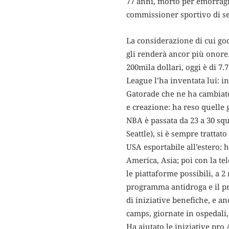
77 anni, morto per emorragia
commissioner sportivo di se
La considerazione di cui god
gli renderà ancor più onore.
200mila dollari, oggi è di 7
League l’ha inventata lui: 
Gatorade che ne ha cambiato
e creazione: ha reso quelle 
NBA è passata da 23 a 30 squ
Seattle), si è sempre tratta
USA esportabile all’estero: 
America, Asia; poi con la te
le piattaforme possibili, a 
programma antidroga e il pr
di iniziative benefiche, e a
camps, giornate in ospedali,
Ha aiutato le iniziative pr