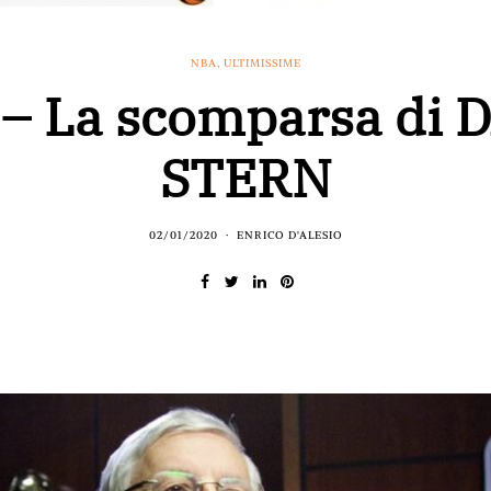
NBA
,
ULTIMISSIME
– La scomparsa di 
STERN
02/01/2020
ENRICO D'ALESIO