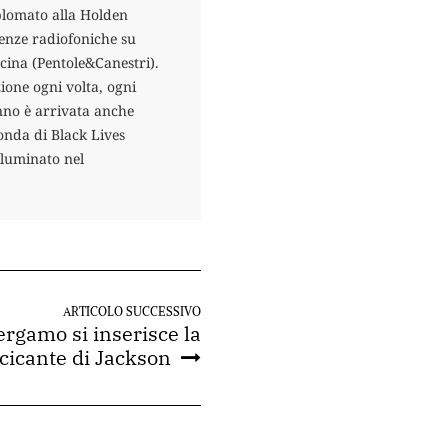
plomato alla Holden
ienze radiofoniche su
ina (Pentole&Canestri).
ione ogni volta, ogni
nno è arrivata anche
onda di Black Lives
lluminato nel
ARTICOLO SUCCESSIVO
ergamo si inserisce la
ccicante di Jackson