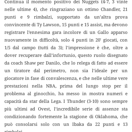
Continua il momento positivo dei Nuggets (4-7, 3 vinte
nelle ultime 4), che ringraziano un ottimo Chandler, 21
punti e 9 rimbalzi, supportato da un’altra prova
convincente di Ty Lawson, 15 punti e 15 assist, ma devono
registrare l’ennesima gara incolore di un Gallo apparso
nuovamente in difficoltà, solo 4 punti in 20′ giocati, con
1/5 dal campo (tutti da 3); l’impressione è che, oltre a
dover recuperare dall’infortunio, questo ruolo disegnato
da coach Shaw per Danilo, che lo relega di fatto ad essere
un tiratore dal perimetro, non sia l’ideale per un
giocatore in fase di convalescenza, e che nelle ultime vere
prestazioni nella NBA, prima del lungo stop per il
problema al ginocchio, ha messo in mostra numeri e
capacità da star della Lega. I Thunder (3-10) sono sempre
più ultimi ad Ovest, l’incredibile serie di assenze sta
condizionando fortemente la stagione di Oklahoma, che
può consolarsi solo con un Ibaka da 22 punti e 13
rimbalzi.