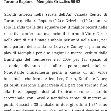
Toronto Raptors – Memphis Grizzlies 96-92
Grandi intrecci nella serata dell’Air Canada Center di
Toronto: quella tra Raptors (9-2) e Grizzlies (10-2) non era
solo la sfida tra le due squadre con il miglior record nelle
rispettive conference, ma anche il ritorno di Vince Carter
nella città di cui è stato simbolo per anni nella NBA, per
non parlare della sfida tra Lowry e Conley, il primo ex-
play di Memphis per due stagioni e mezzo, ceduto dalla
franchigia del Tennessee nel 2009 per far spazio al
secondo, divenuto da allora point-guard titolare.
Nonostante l’infermeria piena a causa di un virus
intestinale, che ferma Allen, Lee, Udrih, Koufos e Leuer,
gli ospiti riescono a giocarsela alla pari con Toronto fino
alla fine, appoggiandosi al frontcourt come al solito
eccezionale, con Gasol e Randolph capaci di mettere 40
punti, 4 assist e 30 rimbalzi in due; gli ultimi 1’25” sono
però tutti firmati Lowry, che infila i 4 punti decisivi con