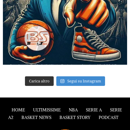
Carica altro
Segui su Instagram
HOME
ULTIMISSIME
NBA
SERIE A
SERIE
A2
BASKET NEWS
BASKET STORY
PODCAST