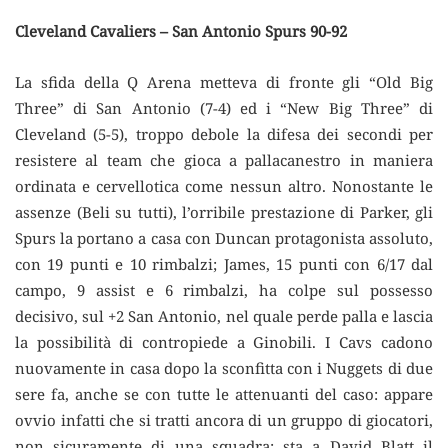
Cleveland Cavaliers – San Antonio Spurs 90-92
La sfida della Q Arena metteva di fronte gli “Old Big
Three” di San Antonio (7-4) ed i “New Big Three” di
Cleveland (5-5), troppo debole la difesa dei secondi per
resistere al team che gioca a pallacanestro in maniera
ordinata e cervellotica come nessun altro. Nonostante le
assenze (Beli su tutti), l’orribile prestazione di Parker, gli
Spurs la portano a casa con Duncan protagonista assoluto,
con 19 punti e 10 rimbalzi; James, 15 punti con 6/17 dal
campo, 9 assist e 6 rimbalzi, ha colpe sul possesso
decisivo, sul +2 San Antonio, nel quale perde palla e lascia
la possibilità di contropiede a Ginobili. I Cavs cadono
nuovamente in casa dopo la sconfitta con i Nuggets di due
sere fa, anche se con tutte le attenuanti del caso: appare
ovvio infatti che si tratti ancora di un gruppo di giocatori,
non sicuramente di una squadra; sta a David Blatt il