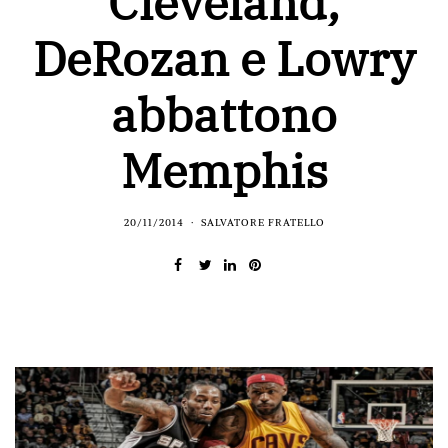
Cleveland,
DeRozan e Lowry
abbattono
Memphis
20/11/2014
SALVATORE FRATELLO