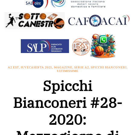
A2 EST
,
JUVECASERTA 2021
,
MAGAZINE
,
SERIE A2
,
SPICCHI BIANCONERI
,
ULTIMISSIME
Spicchi
Bianconeri #28-
2020: