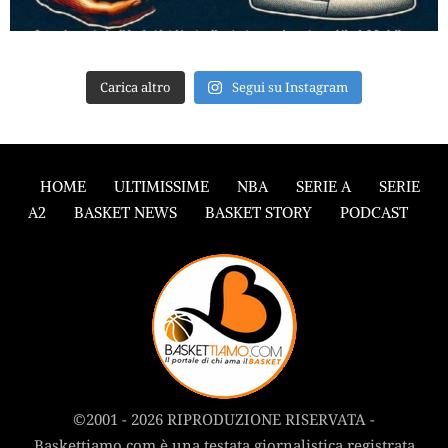
Carica altro
Segui su Instagram
HOME
ULTIMISSIME
NBA
SERIE A
SERIE
A2
BASKET NEWS
BASKET STORY
PODCAST
©2001 - 2026 RIPRODUZIONE RISERVATA -
Baskettiamo.com è una testata giornalistica registrata