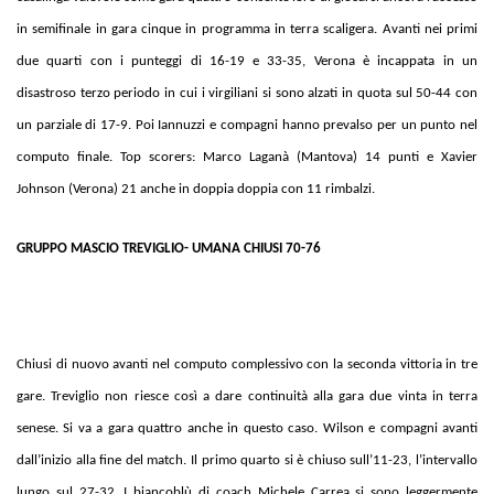
in semifinale in gara cinque in programma in terra scaligera. Avanti nei primi
due quarti con i punteggi di 16-19 e 33-35, Verona è incappata in un
disastroso terzo periodo in cui i virgiliani si sono alzati in quota sul 50-44 con
un parziale di 17-9. Poi Iannuzzi e compagni hanno prevalso per un punto nel
computo finale. Top scorers: Marco Laganà (Mantova) 14 punti e Xavier
Johnson (Verona) 21 anche in doppia doppia con 11 rimbalzi.
GRUPPO MASCIO TREVIGLIO- UMANA CHIUSI 70-76
Chiusi di nuovo avanti nel computo complessivo con la seconda vittoria in tre
gare. Treviglio non riesce così a dare continuità alla gara due vinta in terra
senese. Si va a gara quattro anche in questo caso. Wilson e compagni avanti
dall’inizio alla fine del match. Il primo quarto si è chiuso sull’11-23, l’intervallo
lungo sul 27-32. I biancoblù di coach Michele Carrea si sono leggermente