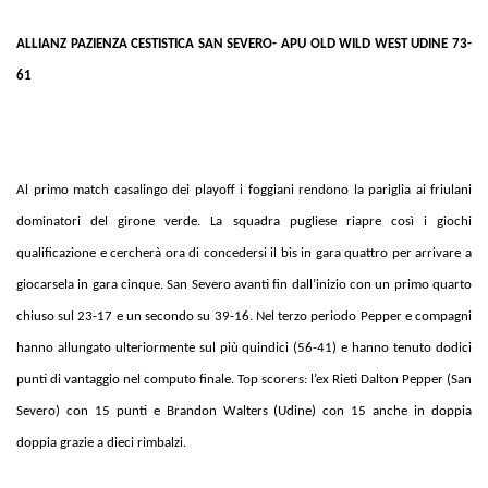
ALLIANZ PAZIENZA CESTISTICA SAN SEVERO- APU OLD WILD WEST UDINE 73-
61
Al primo match casalingo dei playoff i foggiani rendono la pariglia ai friulani
dominatori del girone verde. La squadra pugliese riapre così i giochi
qualificazione e cercherà ora di concedersi il bis in gara quattro per arrivare a
giocarsela in gara cinque. San Severo avanti fin dall’inizio con un primo quarto
chiuso sul 23-17 e un secondo su 39-16. Nel terzo periodo Pepper e compagni
hanno allungato ulteriormente sul più quindici (56-41) e hanno tenuto dodici
punti di vantaggio nel computo finale. Top scorers: l’ex Rieti Dalton Pepper (San
Severo) con 15 punti e Brandon Walters (Udine) con 15 anche in doppia
doppia grazie a dieci rimbalzi.