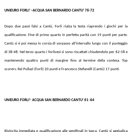
UNIEURO FORLI’ –ACQUA SAN BERNARDO CANTU’ 76-72
Dopo due passi falsi a Cantù, Forlì rialza la testa riaprendo i giochi per la
qualificazione. Fine di primo quarto in perfetta parità con 19 punti per parte.
Cantù si è poi messa in corsia di sorpasso all’intervallo lungo con il punteggio
di 38-48. Nel terzo quarto i forlivesi si sono riscattati chiudendolo per 62-58 e
mantenendo quattro punti di margine fino al termine della contesa. Top
scorers: Rei Pullazi (Forlì) 20 punti e Francesco Stefanelli (Cantù) 17 punti.
UNIEURO FORLI’- ACQUA SAN BERNARDO CANTU’ 61
–
64
Rivincita immediata e qualificazione alle semifinali in tasca. Cantù si aggiudica