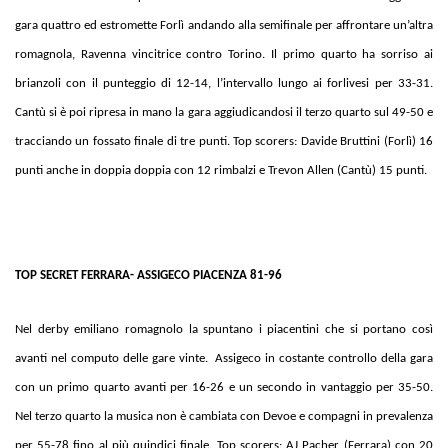
gara quattro ed estromette Forlì andando alla semifinale per affrontare un’altra
romagnola, Ravenna vincitrice contro Torino. Il primo quarto ha sorriso ai
brianzoli con il punteggio di 12-14, l’intervallo lungo ai forlivesi per 33-31.
Cantù si è poi ripresa in mano la gara aggiudicandosi il terzo quarto sul 49-50 e
tracciando un fossato finale di tre punti. Top scorers: Davide Bruttini (Forlì) 16
punti anche in doppia doppia con 12 rimbalzi e Trevon Allen (Cantù) 15 punti.
TOP SECRET FERRARA- ASSIGECO PIACENZA 81-96
Nel derby emiliano romagnolo la spuntano i piacentini che si portano così
avanti nel computo delle gare vinte. Assigeco in costante controllo della gara
con un primo quarto avanti per 16-26 e un secondo in vantaggio per 35-50.
Nel terzo quarto la musica non è cambiata con Devoe e compagni in prevalenza
per 55-78 fino al più quindici finale. Top scorers: AJ Pacher (Ferrara) con 20