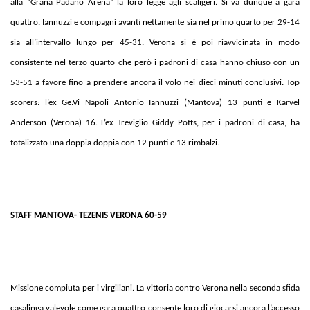
alla “Grana Padano Arena” la loro legge agli scaligeri. Si va dunque a gara
quattro. Iannuzzi e compagni avanti nettamente sia nel primo quarto per 29-14
sia all’intervallo lungo per 45-31. Verona si è poi riavvicinata in modo
consistente nel terzo quarto che però i padroni di casa hanno chiuso con un
53-51 a favore fino a prendere ancora il volo nei dieci minuti conclusivi. Top
scorers: l’ex Ge.Vi Napoli Antonio Iannuzzi (Mantova) 13 punti e Karvel
Anderson (Verona) 16. L’ex Treviglio Giddy Potts, per i padroni di casa, ha
totalizzato una doppia doppia con 12 punti e 13 rimbalzi.
STAFF MANTOVA- TEZENIS VERONA 60-59
Missione compiuta per i virgiliani. La vittoria contro Verona nella seconda sfida
casalinga valevole come gara quattro consente loro di giocarsi ancora l’accesso