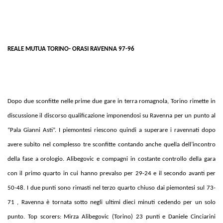
REALE MUTUA TORINO- ORASI RAVENNA 97-96
Dopo due sconfitte nelle prime due gare in terra romagnola, Torino rimette in
discussione il discorso qualificazione imponendosi su Ravenna per un punto al
“Pala Gianni Asti”. I piemontesi riescono quindi a superare i ravennati dopo
avere subito nel complesso tre sconfitte contando anche quella dell’incontro
della fase a orologio. Alibegovic e compagni in costante controllo della gara
con il primo quarto in cui hanno prevalso per 29-24 e il secondo avanti per
50-48. I due punti sono rimasti nel terzo quarto chiuso dai piemontesi sul 73-
71 , Ravenna è tornata sotto negli ultimi dieci minuti cedendo per un solo
punto. Top scorers: Mirza Alibegovic (Torino) 23 punti e Daniele Cinciarini