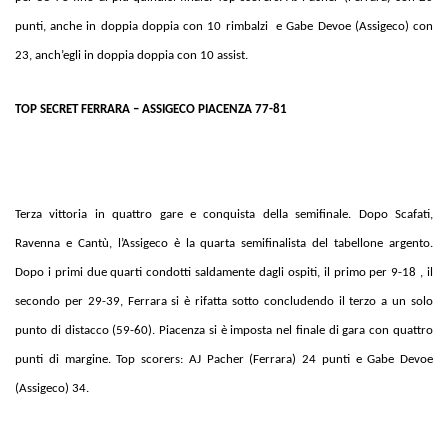
punti, anche in doppia doppia con 10 rimbalzi e Gabe Devoe (Assigeco) con
23, anch’egli in doppia doppia con 10 assist.
TOP SECRET FERRARA – ASSIGECO PIACENZA 77-81
Terza vittoria in quattro gare e conquista della semifinale. Dopo Scafati,
Ravenna e Cantù, l’Assigeco è la quarta semifinalista del tabellone argento.
Dopo i primi due quarti condotti saldamente dagli ospiti, il primo per 9-18 , il
secondo per 29-39, Ferrara si è rifatta sotto concludendo il terzo a un solo
punto di distacco (59-60). Piacenza si è imposta nel finale di gara con quattro
punti di margine. Top scorers: AJ Pacher (Ferrara) 24 punti e Gabe Devoe
(Assigeco) 34.