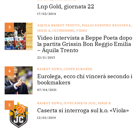
Lnp Gold, giornata 22
17/02/2014
AQUILA BASKET TRENTO
,
PALLACANESTRO REGGIANA
,
3
SERIE A
,
ULTIMISSIME
,
VIDEO
Video intervista a Beppe Poeta dopo
la partita Grissin Bon Reggio Emilia
– Aquila Trento
23/11/2015
BASKET NEWS
,
COPPE EUROPEE
4
Eurolega, ecco chi vincerà secondo i
bookmakers
07/04/2021
BASKET NEWS
,
JUVECASERTA 2021
,
SERIE B
5
Caserta si interroga sul k.o. «Viola»
12/03/2019