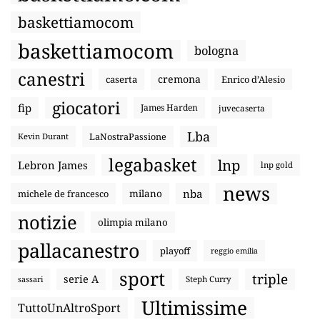
baskettiamocom
baskettiamocom
bologna
canestri
cremona
caserta
Enrico d’Alesio
giocatori
fip
James Harden
juvecaserta
Lba
LaNostraPassione
Kevin Durant
legabasket
lnp
Lebron James
lnp gold
news
nba
michele de francesco
milano
notizie
olimpia milano
pallacanestro
playoff
reggio emilia
sport
triple
serie A
sassari
Steph Curry
Ultimissime
TuttoUnAltroSport