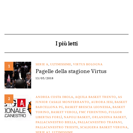
I più letti
SERIE A
,
ULTIMISSIME
,
VIRTUS BOLOGNA
1
Pagelle della stagione Virtus
13/05/2018
ANDREA COSTA IMOLA
,
AQUILA BASKET TRENTO
,
AS
2
JUNIOR CASALE MONFERRANTO
,
AURORA JESI
,
BASKET
BARCELLONA PG
,
BASKET BRESCIA LEONESSA
,
BASKET
TORINO
,
BASKET VEROLI
,
FMC FERENTINO
,
FULGOR
LIBERTAS FORLÌ
,
NAPOLI BASKET
,
ORLANDINA BASKET
,
PALLACANESTRO BIELLA
,
PALLACANESTRO TRAPANI
,
PALLACANESTRO TRIESTE
,
SCALIGERA BASKET VERONA
,
SERIE A2
,
ULTIMISSIME