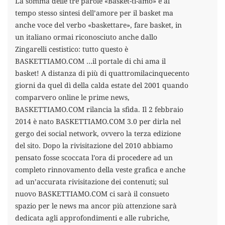
La somma delle tre parole «Basket-ti-amo» è al
tempo stesso sintesi dell’amore per il basket ma
anche voce del verbo «baskettare», fare basket, in
un italiano ormai riconosciuto anche dallo
Zingarelli cestistico: tutto questo è
BASKETTIAMO.COM …il portale di chi ama il
basket! A distanza di più di quattromilacinquecento
giorni da quel dì della calda estate del 2001 quando
comparvero online le prime news,
BASKETTIAMO.COM rilancia la sfida. Il 2 febbraio
2014 è nato BASKETTIAMO.COM 3.0 per dirla nel
gergo dei social network, ovvero la terza edizione
del sito. Dopo la rivisitazione del 2010 abbiamo
pensato fosse scoccata l’ora di procedere ad un
completo rinnovamento della veste grafica e anche
ad un’accurata rivisitazione dei contenuti; sul
nuovo BASKETTIAMO.COM ci sarà il consueto
spazio per le news ma ancor più attenzione sarà
dedicata agli approfondimenti e alle rubriche,