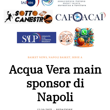
BASKET NEWS
,
NAPOLI BASKET
,
SERIE A
Acqua Vera main
sponsor di
Napoli
12/10/2025
REDAZIONE