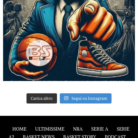
Carica altro
Segui su Instagram
HOME
ULTIMISSIME
NBA
SERIE A
SERIE
A2
BASKET NEWS
BASKET STORY
PODCAST