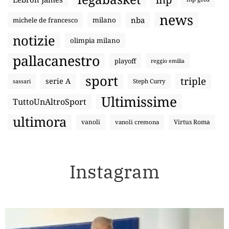
news
nba
michele de francesco
milano
notizie
olimpia milano
pallacanestro
playoff
reggio emilia
sport
triple
serie A
sassari
Steph Curry
Ultimissime
TuttoUnAltroSport
ultimora
vanoli
Virtus Roma
vanoli cremona
Instagram