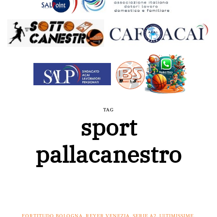
TAG
sport
pallacanestro
FORTITUDO BOLOGNA
,
REYER VENEZIA
,
SERIE A2
,
ULTIMISSIME
,