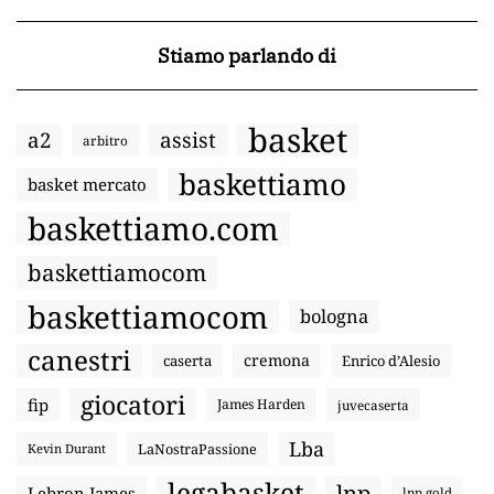
Stiamo parlando di
basket
a2
assist
arbitro
baskettiamo
basket mercato
baskettiamo.com
baskettiamocom
baskettiamocom
bologna
canestri
cremona
caserta
Enrico d’Alesio
giocatori
fip
James Harden
juvecaserta
Lba
LaNostraPassione
Kevin Durant
legabasket
lnp
Lebron James
lnp gold