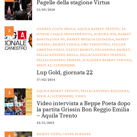
Pagelle della stagione Virtus
13/05/2018
ANDREA COSTA IMOLA
,
AQUILA BASKET TRENTO
,
AS
2
JUNIOR CASALE MONFERRANTO
,
AURORA JESI
,
BASKET
BARCELLONA PG
,
BASKET BRESCIA LEONESSA
,
BASKET
TORINO
,
BASKET VEROLI
,
FMC FERENTINO
,
FULGOR
LIBERTAS FORLÌ
,
NAPOLI BASKET
,
ORLANDINA BASKET
,
PALLACANESTRO BIELLA
,
PALLACANESTRO TRAPANI
,
PALLACANESTRO TRIESTE
,
SCALIGERA BASKET VERONA
,
SERIE A2
,
ULTIMISSIME
Lnp Gold, giornata 22
17/02/2014
AQUILA BASKET TRENTO
,
PALLACANESTRO REGGIANA
,
3
SERIE A
,
ULTIMISSIME
,
VIDEO
Video intervista a Beppe Poeta dopo
la partita Grissin Bon Reggio Emilia
– Aquila Trento
23/11/2015
BASKET NEWS
,
COPPE EUROPEE
4