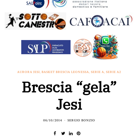
AURORA JESI
,
BASKET BRESCIA LEONESSA
,
SERIE A
,
SERIE A2
Brescia “gela”
Jesi
06/10/2014
SERGIO BONZIO