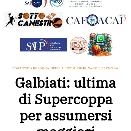
FORTITUDO BOLOGNA
,
SERIE A
,
ULTIMISSIME
,
VANOLI CREMONA
Galbiati: ultima
di Supercoppa
per assumersi