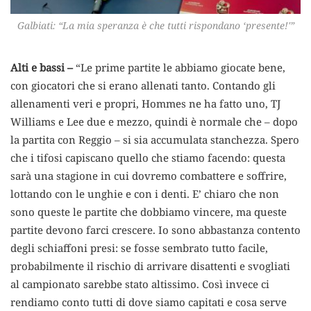
Galbiati: “La mia speranza è che tutti rispondano ‘presente!'”
Alti e bassi –
“Le prime partite le abbiamo giocate bene,
con giocatori che si erano allenati tanto. Contando gli
allenamenti veri e propri, Hommes ne ha fatto uno, TJ
Williams e Lee due e mezzo, quindi è normale che – dopo
la partita con Reggio – si sia accumulata stanchezza. Spero
che i tifosi capiscano quello che stiamo facendo: questa
sarà una stagione in cui dovremo combattere e soffrire,
lottando con le unghie e con i denti. E’ chiaro che non
sono queste le partite che dobbiamo vincere, ma queste
partite devono farci crescere. Io sono abbastanza contento
degli schiaffoni presi: se fosse sembrato tutto facile,
probabilmente il rischio di arrivare disattenti e svogliati
al campionato sarebbe stato altissimo. Così invece ci
rendiamo conto tutti di dove siamo capitati e cosa serve