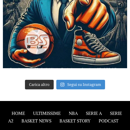
Carica altro
Segui su Instagram
HOME
ULTIMISSIME
NBA
SERIE A
SERIE
A2
BASKET NEWS
BASKET STORY
PODCAST