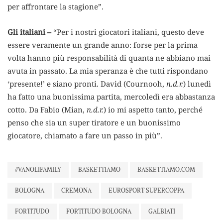
per affrontare la stagione”.
Gli italiani –
“Per i nostri giocatori italiani, questo deve
essere veramente un grande anno: forse per la prima
volta hanno più responsabilità di quanta ne abbiano mai
avuta in passato. La mia speranza è che tutti rispondano
‘presente!’ e siano pronti. David (Cournooh,
n.d.r.
) lunedì
ha fatto una buonissima partita, mercoledì era abbastanza
cotto. Da Fabio (Mian,
n.d.r.
) io mi aspetto tanto, perché
penso che sia un super tiratore e un buonissimo
giocatore, chiamato a fare un passo in più”.
#VANOLIFAMILY
BASKETTIAMO
BASKETTIAMO.COM
BOLOGNA
CREMONA
EUROSPORT SUPERCOPPA
FORTITUDO
FORTITUDO BOLOGNA
GALBIATI