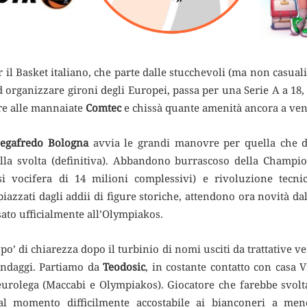
r il Basket italiano, che parte dalle stucchevoli (ma non casual
 organizzare gironi degli Europei, passa per una Serie A a 18,
re alle mannaiate
Comtec
e chissà quante amenità ancora a ven
Segafredo Bologna
avvia le grandi manovre per quella che d
lla svolta (definitiva). Abbandono burrascoso della Champ
i vocifera di 14 milioni complessivi) e rivoluzione tecnico
 spiazzati dagli addii di figure storiche, attendono ora novità d
ato ufficialmente all’Olympiakos.
po’ di chiarezza dopo il turbinio di nomi usciti da trattative ve
sondaggi. Partiamo da
Teodosic
, in costante contatto con casa 
’eurolega (Maccabi e Olympiakos). Giocatore che farebbe svol
l momento difficilmente accostabile ai bianconeri a men