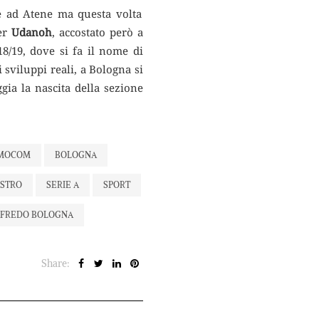
e ad Atene ma questa volta
per
Udanoh
, accostato però a
18/19, dove si fa il nome di
i sviluppi reali, a Bologna si
ia la nascita della sezione
AMOCOM
BOLOGNA
ESTRO
SERIE A
SPORT
AFREDO BOLOGNA
Share: