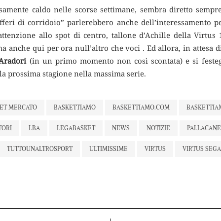
amente caldo nelle scorse settimane, sembra diretto sempr
fferi di corridoio” parlerebbero anche dell’interessamento 
attenzione allo spot di centro, tallone d’Achille della Virtus 
ma anche qui per ora null’altro che voci . Ed allora, in attesa d
Aradori
(in un primo momento non così scontata) e si festegg
la prossima stagione nella massima serie.
ET MERCATO
BASKETTIAMO
BASKETTIAMO.COM
BASKETTI
TORI
LBA
LEGABASKET
NEWS
NOTIZIE
PALLACAN
TUTTOUNALTROSPORT
ULTIMISSIME
VIRTUS
VIRTUS SEG