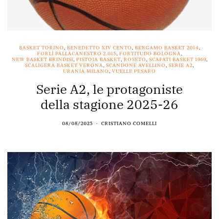
BASKET TORINO
,
BENEDETTO XIV CENTO
,
BERGAMO BASKET 2014
,
FORLÌ PALLACANESTRO 2.015
,
FORTITUDO BOLOGNA
,
NEW BASKET BRINDISI
,
PISTOIA BASKET
,
ROSETO
,
SCAFATI BASKET 1969
,
SCALIGERA BASKET VERONA
,
SCANDONE AVELLINO
,
SERIE A2
,
URANIA MILANO
,
VUELLE PESARO
Serie A2, le protagoniste
della stagione 2025-26
08/08/2025
CRISTIANO COMELLI