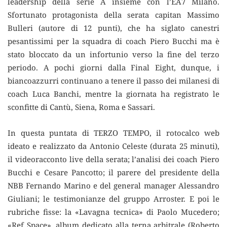
leadership della serie A insieme con l’EA7 Milano.
Sfortunato protagonista della serata capitan Massimo
Bulleri (autore di 12 punti), che ha siglato canestri
pesantissimi per la squadra di coach Piero Bucchi ma è
stato bloccato da un infortunio verso la fine del terzo
periodo. A pochi giorni dalla Final Eight, dunque, i
biancoazzurri continuano a tenere il passo dei milanesi di
coach Luca Banchi, mentre la giornata ha registrato le
sconfitte di Cantù, Siena, Roma e Sassari.
In questa puntata di TERZO TEMPO, il rotocalco web
ideato e realizzato da Antonio Celeste (durata 25 minuti),
il videoracconto live della serata; l’analisi dei coach Piero
Bucchi e Cesare Pancotto; il parere del presidente della
NBB Fernando Marino e del general manager Alessandro
Giuliani; le testimonianze del gruppo Arroster. E poi le
rubriche fisse: la «Lavagna tecnica» di Paolo Mucedero;
«Ref Space», album dedicato alla terna arbitrale (Roberto