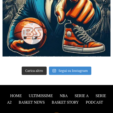
Carica altro
Segui su Instagram
HOME
ULTIMISSIME
NBA
SERIE A
SERIE
A2
BASKET NEWS
BASKET STORY
PODCAST