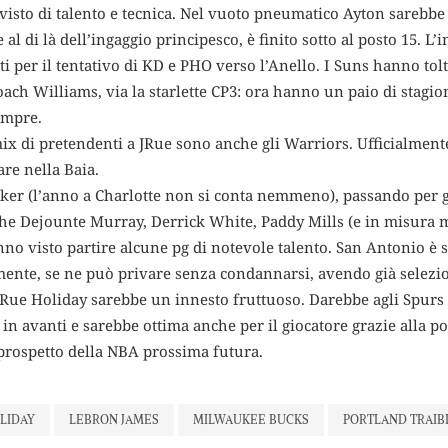
isto di talento e tecnica. Nel vuoto pneumatico Ayton sarebbe 
al di là dell’ingaggio principesco, è finito sotto al posto 15. L’
i per il tentativo di KD e PHO verso l’Anello. I Suns hanno tolt
coach Williams, via la starlette CP3: ora hanno un paio di stagio
empre.
ix di pretendenti a JRue sono anche gli Warriors. Ufficialmente.
are nella Baia.
ker (l’anno a Charlotte non si conta nemmeno), passando per gl
e Dejounte Murray, Derrick White, Paddy Mills (e in misura m
anno visto partire alcune pg di notevole talento. San Antonio è s
ente, se ne può privare senza condannarsi, avendo già selezi
ue Holiday sarebbe un innesto fruttuoso. Darebbe agli Spurs 
in avanti e sarebbe ottima anche per il giocatore grazie alla pos
r prospetto della NBA prossima futura.
LIDAY
LEBRON JAMES
MILWAUKEE BUCKS
PORTLAND TRAIB