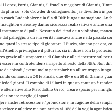
i Lopez, Portis, Giannis, il fratello maggiore di Giannis, Tim
6 da pf in su. Solo Crowder di collegamento: Jae diventerà impo
n coach Budenholzer e la fila di DNP lunga una stagione. Anche 
nnaughton e Beasley danno sicurezza realizzativa e anche una
 nel trattamento di palla. Nessuno dei citati è un violinista, ma
e dal palleggio; a dire la verità mancava anche nella passata co
ono quasi lo stesso tipo di giocatore. I Bucks, almeno per ora, 
 all’Anello: privilegiare il pitturato, sia in difesa con la prote
tacco grazie alla strapotenza di Giannis e alle riaperture sul pe
 di essere in controtendenza rispetto al resto della NBA. Non di
he da episodi / eventi molto particolari: un alluce troppo lung
uando comandava 2-0 le Finals, due 40+ e un 50 di Giannis guar
iede 5 giorni. Il compito di Lillard in questo contesto è rend
e alternative allo Pterodattilo Greco, creare spazio per i lunghi 
selezionare meglio gli spari.
ere anche retrocessione / promozione, in ragione della semplice
iù veloce e atletico: ma non arriva al 10% della voglia agonisti