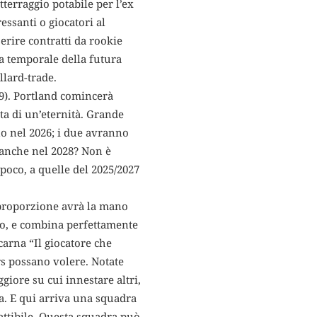
terraggio potabile per l’ex
essanti o giocatori al
erire contratti da rookie
ea temporale della futura
llard-trade.
29). Portland comincerà
tta di un’eternità. Grande
o nel 2026; i due avranno
e anche nel 2028? Non è
poco, a quelle del 2025/2027
 proporzione avrà la mano
ito, e combina perfettamente
arna “Il giocatore che
s possano volere. Notate
iore su cui innestare altri,
a. E qui arriva una squadra
battibile. Questa squadra può