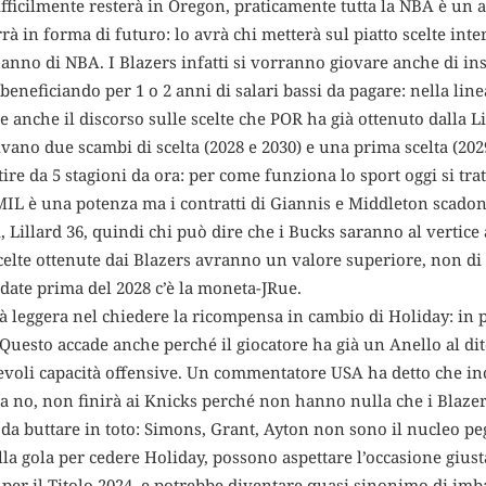
fficilmente resterà in Oregon, praticamente tutta la NBA è un at
à in forma di futuro: lo avrà chi metterà sul piatto scelte inter
nno di NBA. I Blazers infatti si vorranno giovare anche di ins
neficiando per 1 o 2 anni di salari bassi da pagare: nella lin
e anche il discorso sulle scelte che POR ha già ottenuto dalla Li
ivano due scambi di scelta (2028 e 2030) e una prima scelta (20
tire da 5 stagioni da ora: per come funziona lo sport oggi si tra
MIL è una potenza ma i contratti di Giannis e Middleton scadon
, Lillard 36, quindi chi può dire che i Bucks saranno al vertic
scelte ottenute dai Blazers avranno un valore superiore, non di 
date prima del 2028 c’è la moneta-JRue.
 leggera nel chiedere la ricompensa in cambio di Holiday: in
 Questo accade anche perché il giocatore ha già un Anello al d
evoli capacità offensive. Un commentatore USA ha detto che inc
 no, non finirà ai Knicks perché non hanno nulla che i Blazer
a buttare in toto: Simons, Grant, Ayton non sono il nucleo pegg
la gola per cedere Holiday, possono aspettare l’occasione giust
a per il Titolo 2024, e potrebbe diventare quasi sinonimo di im