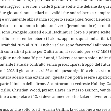
te leggero, 2 se non 3 delle 5 prime scelte che detiene da qui a
ue giocatori non stellari ma validi che andrebbero a riempire 
 pg è ovviamente abbastanza scoperto senza JRue: Scoot Hender
Bledsoe con un anno in più; un 4 vero (Jerami non lo è) e con t
tori sono D’Angelo Russell e Rui Hachimura: loro e 3 prime scelte
da rifiutare e renderebbero i Lakers, appunto, quasi imbattibili
i Draft dal 2025 al 2030. Anche i salari sono favorevoli all’ipot
nti contratti (il primo per 2 altri anni, il secondo per 3) 87 MM
rs; JRue ne chiama 76 per 2 anni, i Lakers ora sono solo undices
amente l’attuale contratto senza preoccuparsi troppo del futuro
 nel 2025 il giocatore avrà 35 anni: questo significa che avrà u
scuterà adesso una extension, questa non potrà essere superiore
parte blindata delle firme. A centrocampo vedreste Holiday, G
ciglio, Christian Wood, Jaxson Hayes; in mezzo LeBron, Vander
fino a completare i 12: si deve ammettere che Lakers diventere
ma, anche sotto coach Adrian Griffin, la vocazione a essere BI