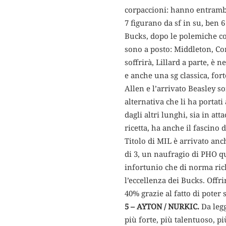
corpaccioni: hanno entrambi 
7 figurano da sf in su, ben 
Bucks, dopo le polemiche co
sono a posto: Middleton, Co
soffrirà, Lillard a parte, è
e anche una sg classica, fort
Allen e l’arrivato Beasley s
alternativa che li ha portati
dagli altri lunghi, sia in at
ricetta, ha anche il fascino
Titolo di MIL è arrivato anc
di 3, un naufragio di PHO q
infortunio che di norma rich
l’eccellenza dei Bucks. Offrir
40% grazie al fatto di poter 
5 – AYTON / NURKIC.
Da legg
più forte, più talentuoso, p