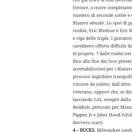
fornire, a cuore completamen
numero di seconde scelte e d
Blazers attuale. Lo spot di
rookie, Eric Bledsoe è Eric 
e riga delle triple. I gioca
sarebbero offerta difficile 
(6 proprie, 7 dalle trade) ne
fino alla fine dei loro prese
accettabilissimi per i Blaze
possono inglobare tranquill
vincere da subito, dall’altro
veterano, oppure che, se di
lasciando LAL sempre dalla 
Reddish; pitturato per Mono
Pippen Jr e Jalen Hood-Schi
davvero scary.
4 – BUCKS.
Milwaukee confer