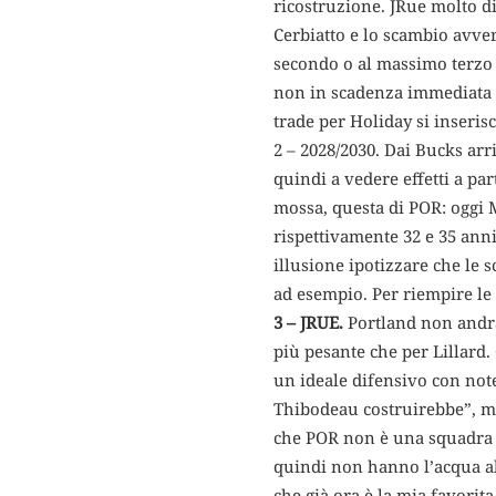
ricostruzione. JRue molto di
Cerbiatto e lo scambio avverr
secondo o al massimo terzo a
non in scadenza immediata be
trade per Holiday si inserisc
2 – 2028/2030. Dai Bucks arr
quindi a vedere effetti a par
mossa, questa di POR: oggi 
rispettivamente 32 e 35 anni
illusione ipotizzare che le 
ad esempio. Per riempire le 
3 – JRUE.
Portland non andrà
più pesante che per Lillard.
un ideale difensivo con not
Thibodeau costruirebbe”, ma
che POR non è una squadra d
quindi non hanno l’acqua al
che già ora è la mia favorit