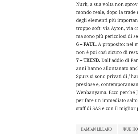
Nurk, a sua volta non sprovv
mondo reale, dopo la trade e 
degli elementi più important
troppo soft: via Ayton, via 
ma sono più pericolosi di s
6 – PAUL.
A proposito: nel m
non è poi così sicuro di rest
7 – TREND.
Dall’addio di Par
anni hanno allontanato anch
Spurs si sono privati di / h
preziose e, contemporaneam
Wenbanyama. Ecco perché JR
per fare un immediato salto 
staff di SAS e con il miglio
DAMIAN LILLARD
JRUE HO