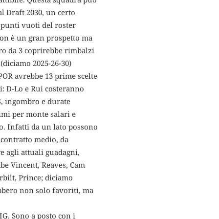
l Draft 2030, un certo
punti vuoti del roster
son è un gran prospetto ma
iro da 3 coprirebbe rimbalzi
 (diciamo 2025-26-30)
. POR avrebbe 13 prime scelte
esi: D-Lo e Rui costeranno
$$, ingombro e durate
imi per monte salari e
. Infatti da un lato possono
n contratto medio, da
 agli attuali guadagni,
abe Vincent, Reaves, Cam
bilt, Prince; diciamo
bbero non solo favoriti, ma
G. Sono a posto con i