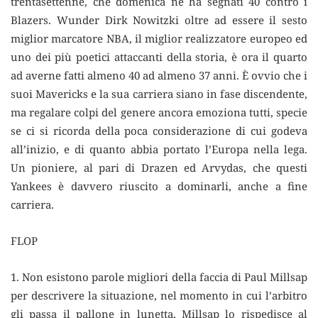
trentasettenne, che domenica ne ha segnati 40 contro i
Blazers. Wunder Dirk Nowitzki oltre ad essere il sesto
miglior marcatore NBA, il miglior realizzatore europeo ed
uno dei più poetici attaccanti della storia, è ora il quarto
ad averne fatti almeno 40 ad almeno 37 anni. È ovvio che i
suoi Mavericks e la sua carriera siano in fase discendente,
ma regalare colpi del genere ancora emoziona tutti, specie
se ci si ricorda della poca considerazione di cui godeva
all’inizio, e di quanto abbia portato l’Europa nella lega.
Un pioniere, al pari di Drazen ed Arvydas, che questi
Yankees è davvero riuscito a dominarli, anche a fine
carriera.
FLOP
1. Non esistono parole migliori della faccia di Paul Millsap
per descrivere la situazione, nel momento in cui l’arbitro
gli passa il pallone in lunetta, Millsap lo rispedisce al