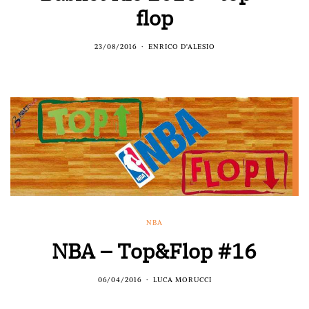
flop
23/08/2016
ENRICO D'ALESIO
NBA
NBA – Top&Flop #16
06/04/2016
LUCA MORUCCI