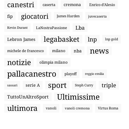
canestri
cremona
caserta
Enrico d’Alesio
giocatori
fip
James Harden
juvecaserta
Lba
LaNostraPassione
Kevin Durant
legabasket
lnp
Lebron James
lnp gold
news
nba
michele de francesco
milano
notizie
olimpia milano
pallacanestro
playoff
reggio emilia
sport
triple
serie A
sassari
Steph Curry
Ultimissime
TuttoUnAltroSport
ultimora
vanoli
Virtus Roma
vanoli cremona