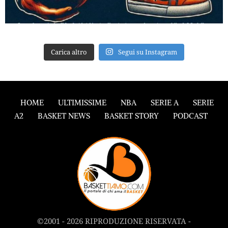
Carica altro
Segui su Instagram
HOME
ULTIMISSIME
NBA
SERIE A
SERIE
A2
BASKET NEWS
BASKET STORY
PODCAST
©2001 - 2026 RIPRODUZIONE RISERVATA -