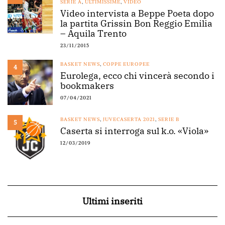
SERIE A
,
ULTIMISSIME
,
VIDEO
Video intervista a Beppe Poeta dopo
la partita Grissin Bon Reggio Emilia
– Aquila Trento
23/11/2015
BASKET NEWS
,
COPPE EUROPEE
4
Eurolega, ecco chi vincerà secondo i
bookmakers
07/04/2021
BASKET NEWS
,
JUVECASERTA 2021
,
SERIE B
5
Caserta si interroga sul k.o. «Viola»
12/03/2019
Ultimi inseriti