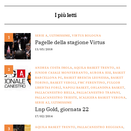
I più letti
SERIE A
,
ULTIMISSIME
,
VIRTUS BOLOGNA
1
Pagelle della stagione Virtus
13/05/2018
ANDREA COSTA IMOLA
,
AQUILA BASKET TRENTO
,
AS
2
JUNIOR CASALE MONFERRANTO
,
AURORA JESI
,
BASKET
BARCELLONA PG
,
BASKET BRESCIA LEONESSA
,
BASKET
TORINO
,
BASKET VEROLI
,
FMC FERENTINO
,
FULGOR
LIBERTAS FORLÌ
,
NAPOLI BASKET
,
ORLANDINA BASKET
,
PALLACANESTRO BIELLA
,
PALLACANESTRO TRAPANI
,
PALLACANESTRO TRIESTE
,
SCALIGERA BASKET VERONA
,
SERIE A2
,
ULTIMISSIME
Lnp Gold, giornata 22
17/02/2014
AQUILA BASKET TRENTO
,
PALLACANESTRO REGGIANA
,
3