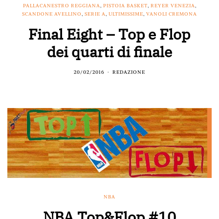
PALLACANESTRO REGGIANA
,
PISTOIA BASKET
,
REYER VENEZIA
,
SCANDONE AVELLINO
,
SERIE A
,
ULTIMISSIME
,
VANOLI CREMONA
Final Eight – Top e Flop
dei quarti di finale
20/02/2016
REDAZIONE
NBA
NBA Top&Flop #10