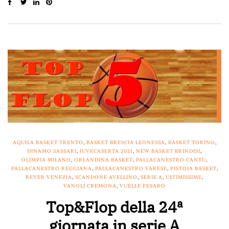
AQUILA BASKET TRENTO
,
BASKET BRESCIA LEONESSA
,
BASKET TORINO
,
DINAMO SASSARI
,
JUVECASERTA 2021
,
NEW BASKET BRINDISI
,
OLIMPIA MILANO
,
ORLANDINA BASKET
,
PALLACANESTRO CANTÙ
,
PALLACANESTRO REGGIANA
,
PALLACANESTRO VARESE
,
PISTOIA BASKET
,
REYER VENEZIA
,
SCANDONE AVELLINO
,
SERIE A
,
ULTIMISSIME
,
VANOLI CREMONA
,
VUELLE PESARO
Top&Flop della 24ª
giornata in serie A