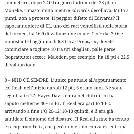
simmetrico, dopo 22:00 di gioco l’ultimo dei 23 pti di
Moneke, rimasto muto mentre Edwards decollava. Muto a
punti, non a proteste. Il peggior difetto di Edwards? Il
capocannoniere di EL, uno dei rari ventellisti nella storia
del torneo, ha 16.9 di valutazione totale. Cioè: dai 20.6 e
nonostante l’aggiunta di 6.3 tra ass/rebs/rec, dovete
cominciare a togliere 10 tra tiri sbagliati, palle perse
(soprattutto) eccecc. Maledon, per esempio, ha 18 pti e 22.5
di valutazione.
8 – NHD C’É SEMPRE. L’unico puntuale all’appuntamento
col Real: nell’inizio da soli 12 pti, 6 erano suoi. Ne sono
seguiti altri 27: Hayes-Davis entra nel club di chi ha
saputo metterne 30+ in EL. Il Real era partito 10-2,
arrivando a fine 1’Q 20-12: 10-10 quindi, e lì era già
annidato il sintomo del disastro. Il Real alla fine ha tenuto
e recuperato Feliz, che però non è solo convalescente ma