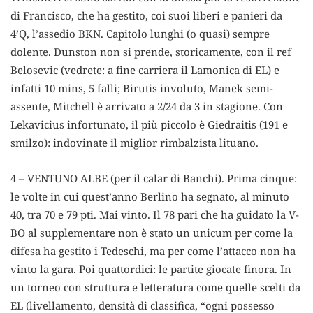
di Francisco, che ha gestito, coi suoi liberi e panieri da
4’Q, l’assedio BKN. Capitolo lunghi (o quasi) sempre
dolente. Dunston non si prende, storicamente, con il ref
Belosevic (vedrete: a fine carriera il Lamonica di EL) e
infatti 10 mins, 5 falli; Birutis involuto, Manek semi-
assente, Mitchell è arrivato a 2/24 da 3 in stagione. Con
Lekavicius infortunato, il più piccolo è Giedraitis (191 e
smilzo): indovinate il miglior rimbalzista lituano.
4 – VENTUNO ALBE (per il calar di Banchi). Prima cinque:
le volte in cui quest’anno Berlino ha segnato, al minuto
40, tra 70 e 79 pti. Mai vinto. Il 78 pari che ha guidato la V-
BO al supplementare non è stato un unicum per come la
difesa ha gestito i Tedeschi, ma per come l’attacco non ha
vinto la gara. Poi quattordici: le partite giocate finora. In
un torneo con struttura e letteratura come quelle scelti da
EL (livellamento, densità di classifica, “ogni possesso