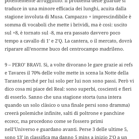
potentemente arrugginito: il problema delle guardie si
traduce in una minore efficacia dei lunghi, acuita dalla
stagione involuta di Musa. Campazzo + imprescindibile è
somma di vocaboli che mette i brividi, ma è così: uscito
sul +8, è tornato sul -8, ma era passato davvero poco
tempo a cavallo di 1’ e 2’Q. La cantera, o il mercato, dovrà
riparare all’enorme buco del centrocampo madrileno.
9 – PERO’ BRAVI. Sì, a volte divorano le gare grazie ai refs
e Tavares il 70% delle volte mette in scena la Notte della
Taranta perché per lui solo per lui non sono passi. Però vi
dico cosa mi piace del Real: sono superbi, coscienti e fieri
di esserlo. Sanno che una stagione storta (una intera
quando un solo clàsico o una finale persi sono dramma)
creerà polemiche infinite, salti di poltrone e panchine
eccecc, ma procedono come se fossero primi
nell’Universo e guardano avanti. Perse 3 delle ultime 5,
sono 13’ in classifica ma danno 5 mins a inizio 2’Q a un