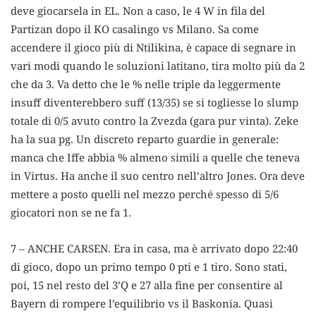
deve giocarsela in EL. Non a caso, le 4 W in fila del
Partizan dopo il KO casalingo vs Milano. Sa come
accendere il gioco più di Ntilikina, è capace di segnare in
vari modi quando le soluzioni latitano, tira molto più da 2
che da 3. Va detto che le % nelle triple da leggermente
insuff diventerebbero suff (13/35) se si togliesse lo slump
totale di 0/5 avuto contro la Zvezda (gara pur vinta). Zeke
ha la sua pg. Un discreto reparto guardie in generale:
manca che Iffe abbia % almeno simili a quelle che teneva
in Virtus. Ha anche il suo centro nell’altro Jones. Ora deve
mettere a posto quelli nel mezzo perché spesso di 5/6
giocatori non se ne fa 1.
7 – ANCHE CARSEN. Era in casa, ma è arrivato dopo 22:40
di gioco, dopo un primo tempo 0 pti e 1 tiro. Sono stati,
poi, 15 nel resto del 3’Q e 27 alla fine per consentire al
Bayern di rompere l’equilibrio vs il Baskonia. Quasi