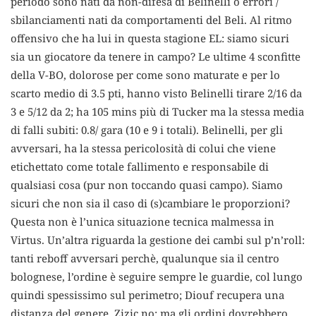
periodo sono nati da non-difesa di Belinelli o errori /
sbilanciamenti nati da comportamenti del Beli. Al ritmo
offensivo che ha lui in questa stagione EL: siamo sicuri
sia un giocatore da tenere in campo? Le ultime 4 sconfitte
della V-BO, dolorose per come sono maturate e per lo
scarto medio di 3.5 pti, hanno visto Belinelli tirare 2/16 da
3 e 5/12 da 2; ha 105 mins più di Tucker ma la stessa media
di falli subiti: 0.8/ gara (10 e 9 i totali). Belinelli, per gli
avversari, ha la stessa pericolosità di colui che viene
etichettato come totale fallimento e responsabile di
qualsiasi cosa (pur non toccando quasi campo). Siamo
sicuri che non sia il caso di (s)cambiare le proporzioni?
Questa non è l’unica situazione tecnica malmessa in
Virtus. Un’altra riguarda la gestione dei cambi sul p’n’roll:
tanti reboff avversari perchè, qualunque sia il centro
bolognese, l’ordine è seguire sempre le guardie, col lungo
quindi spessissimo sul perimetro; Diouf recupera una
distanza del genere, Zizic no: ma gli ordini dovrebbero