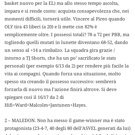
basket nuovo per la EL) ma allo stesso tempo ascolta,
impara e si rende conto: acquista consapevolezza che, nei
momenti difficili, tornerà utile. Vincere al Pireo quando
OLY tira 43 liberi (a 20) e li mette con 82% è
semplicemente oltre. I possessi totali? 78 a 72 per PBB, ma
togliendo quelli mutati in lunette diventano 68-52, dando
un senso al +14 a rimbalzo. La squadra gira grazie /
intorno a TJ Shorts, che ha un po’ sacrificato le stats
personali (per esempio 6/13 da 2) per rendere più facile la
vita ai compagni. Quando forza una situazione, molto
spesso sta creando il possesso successivo: sembrerà
forzarla di nuovo ma l’azione finirà altrove. Si deve
spiegare così il 16/17 da 2 di
Hifi+Ward+Malcolm+Jantunen+Hayes.
2 – MALEDON. Non ha messo il game-winner ma è stato
protagonista (23-4-7, 40 degli 80 dell’ASVEL generati da lui)