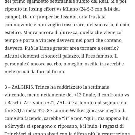
del primo sgambetto settimanale subito dal Real. Si è poi
ripetuto in losing effort vs Milano (24-5-3 con 8/14 dal
campo). Ha un jumper bellissimo, una frustata
commovente e non voglio trascurare, nel suo caso, il dato
estetico. Manca ancora di durezza, quella che viene col
tempo e porta a vincere davvero nei posti che contano
davvero. Può la Lione greater area tornare a esserlo?
Alcuni elementi ci sono: il palazzo, il Pres famoso. Il
personale è ancora acerbo, o meglio: oscilla tra acerbi e
mele ormai da fare al forno.
3 – ZALGIRIS. Trinca ha raddrizzato la settimana
vincendo, meno nettamente del +13 finale, il confronto vs
i Baschi. Arrivato a +21, ZAL si è astenuto dal segnare da
fine 2’Q a metà 4’Q. Se Lonnie Walker giocasse meglio di
come sta facendo, sarebbe “lì” e non “qui”, ma appena lui
e Sirvydis si spengono o riposano, è il buio. I ragazzi di
Trinchieri si sono salvati con la difesa più la resurrezione