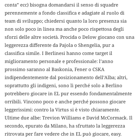
conta” ecc) bisogna domandarsi il senso di squadre
perennemente a fondo classifica e adagiate al ruolo di
team di sviluppo; chiedersi quanto la loro presenza sia
non solo poco in linea ma anche poco rispettosa degli
sforzi delle altre società. Procida o Delow giocano con una
leggerezza differente da Pajola o Shengelia, pur a
classifica simile. I Berlinesi hanno come target il
miglioramento personale e professionale: l’anno
prossimo saranno al Baskonia, Fener o CSKA
indipendentemente dal posizionamento dell’Alba; altri,
soprattutto gli indigeni, sono lì perché solo a Berlino
potrebbero giocare in EL pur essendo fondamentalmente
orribili. Vincono poco e anche perché possono giocare
leggerissimi: contro la Virtus si è visto chiaramente.
Ultime due albe: Trevion Williams e David McCormack. Il
secondo, epurato da Milano, ha sfruttato la leggerezza
ritrovata per fare vedere che in EL può giocare, easy.