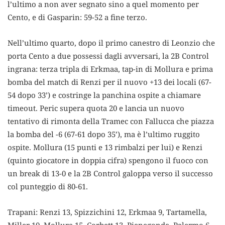
l’ultimo a non aver segnato sino a quel momento per
Cento, e di Gasparin: 59-52 a fine terzo.
Nell’ultimo quarto, dopo il primo canestro di Leonzio che
porta Cento a due possessi dagli avversari, la 2B Control
ingrana: terza tripla di Erkmaa, tap-in di Mollura e prima
bomba del match di Renzi per il nuovo +13 dei locali (67-
54 dopo 33’) e costringe la panchina ospite a chiamare
timeout. Peric supera quota 20 e lancia un nuovo
tentativo di rimonta della Tramec con Fallucca che piazza
la bomba del -6 (67-61 dopo 35’), ma è l’ultimo ruggito
ospite. Mollura (15 punti e 13 rimbalzi per lui) e Renzi
(quinto giocatore in doppia cifra) spengono il fuoco con
un break di 13-0 e la 2B Control galoppa verso il successo
col punteggio di 80-61.
Trapani: Renzi 13, Spizzichini 12, Erkmaa 9, Tartamella,
Miller 10, Mollura 15, Corbett 13, Pianegonda, Palermo 6,