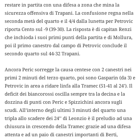
restare in partita con una difesa a zona che mina la
sicurezza offensiva di Trapani. La confusione regna nella
seconda metà del quarto e il 4/4 dalla lunetta per Petrovic
riporta Cento sul -9 (39-30). La risposta è di capitan Renzi
che inchioda i suoi primi punti della partita e di Mollura,
poi il primo canestro dal campo di Petrovic conclude il
secondo quarto sul 44-32 Trapani.
Ancora Peric sorregge la causa centese con 2 canestri nei
primi 2 minuti del terzo quarto, poi sono Gasparin (da 3) e
Petrovic in area a ridare linfa alla Tramec (51-41 al 24’). Il
deficit dei biancorossi oscilla sempre tra la decina e la
dozzina di punti con Peric e Spizzichini ancora sugli
scudi. All’interno degli ultimi 3 minuti del quarto una
tripla allo scadere dei 24’’ di Leonzio è il preludio ad una
chiusura in crescendo della Tramec grazie ad una difesa
attenta e ad un paio di canestri importanti di Berti,