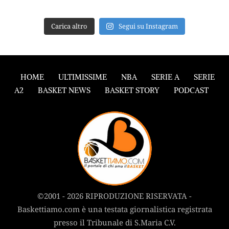
Carica altro
Segui su Instagram
HOME
ULTIMISSIME
NBA
SERIE A
SERIE
A2
BASKET NEWS
BASKET STORY
PODCAST
©2001 - 2026 RIPRODUZIONE RISERVATA -
Baskettiamo.com è una testata giornalistica registrata
presso il Tribunale di S.Maria C.V.