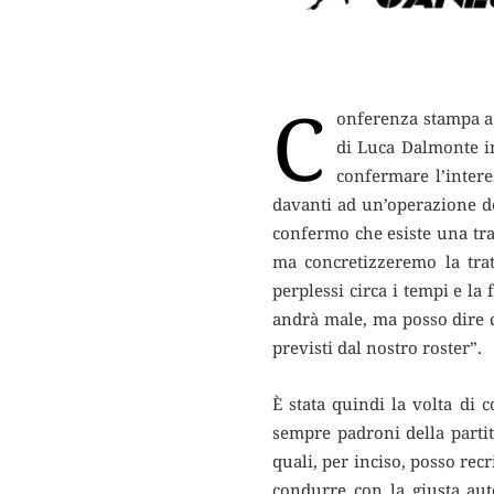
C
onferenza stampa a 
di Luca Dalmonte in
confermare l’inter
davanti ad un’operazione de
confermo che esiste una trat
ma concretizzeremo la trat
perplessi circa i tempi e la 
andrà male, ma posso dire c
previsti dal nostro roster”.
È stata quindi la volta di
sempre padroni della partit
quali, per inciso, posso rec
condurre con la giusta aut