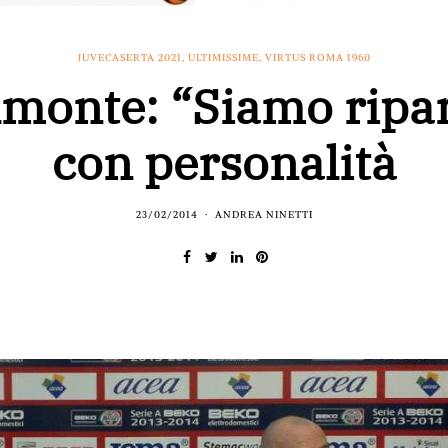
JUVECASERTA 2021
,
ULTIMISSIME
,
VIRTUS ROMA 1960
monte: “Siamo ripar
con personalità
23/02/2014
ANDREA NINETTI