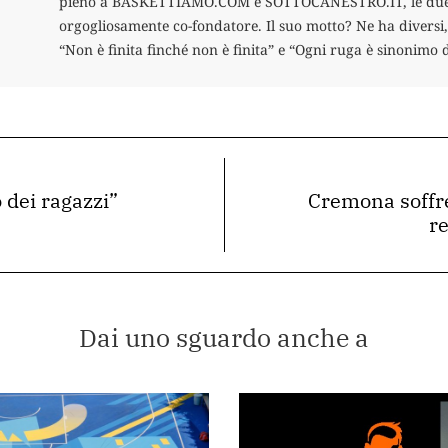
pieno a BASKETTIAMO.COM e SOTTOCANESTRO.IT, le due c
orgogliosamente co-fondatore. Il suo motto? Ne ha diversi, 
“Non è finita finché non è finita” e “Ogni ruga è sinonimo 
 dei ragazzi”
Cremona soffre
re
Dai uno sguardo anche a