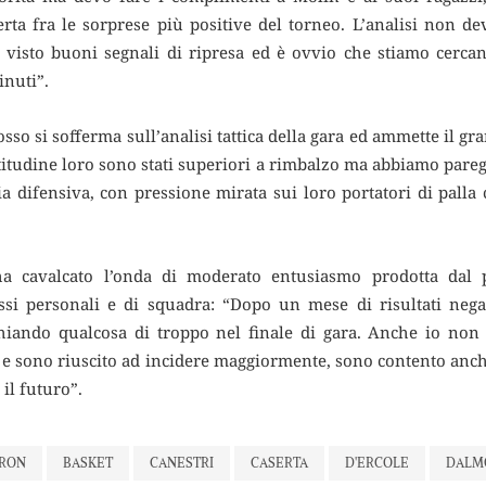
rta fra le sorprese più positive del torneo. L’analisi non d
o visto buoni segnali di ripresa ed è ovvio che stiamo cerca
inuti”.
rosso si sofferma sull’analisi tattica della gara ed ammette il g
ttitudine loro sono stati superiori a rimbalzo ma abbiamo pare
 difensiva, con pressione mirata sui loro portatori di palla
a cavalcato l’onda di moderato entusiasmo prodotta dal 
ssi personali e di squadra: “Dopo un mese di risultati nega
schiando qualcosa di troppo nel finale di gara. Anche io non
 e sono riuscito ad incidere maggiormente, sono contento anch
il futuro”.
RON
BASKET
CANESTRI
CASERTA
D'ERCOLE
DALM