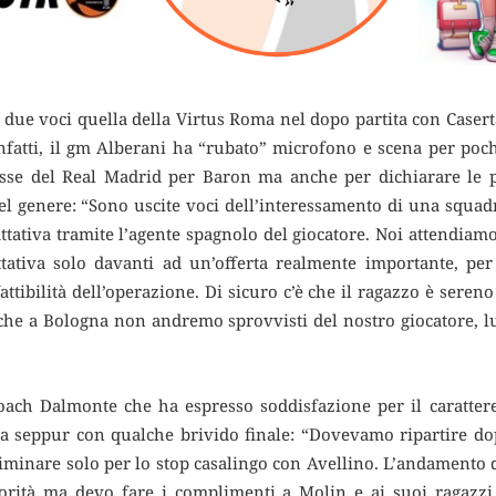
due voci quella della Virtus Roma nel dopo partita con Caserta;
fatti, il gm Alberani ha “rubato” microfono e scena per poch
esse del Real Madrid per Baron ma anche per dichiarare le 
l genere: “Sono uscite voci dell’interessamento di una squad
tativa tramite l’agente spagnolo del giocatore. Noi attendiamo
tativa solo davanti ad un’offerta realmente importante, p
fattibilità dell’operazione. Di sicuro c’è che il ragazzo è sere
he a Bologna non andremo sprovvisti del nostro giocatore, lui 
 coach Dalmonte che ha espresso soddisfazione per il caratter
a seppur con qualche brivido finale: “Dovevamo ripartire dopo
riminare solo per lo stop casalingo con Avellino. L’andamento 
orità ma devo fare i complimenti a Molin e ai suoi ragazz