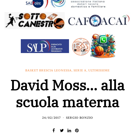
BASKET BRESCIA LEONESSA
,
SERIE A
,
ULTIMISSIME
David Moss… alla
scuola materna
24/02/2017
SERGIO BONZIO