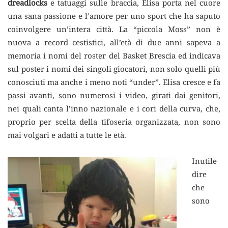
dreadlocks
e tatuaggi sulle braccia, Elisa porta nel cuore
una sana passione e l’amore per uno sport che ha saputo
coinvolgere un’intera città. La “piccola Moss” non è
nuova a record cestistici, all’età di due anni sapeva a
memoria i nomi del roster del Basket Brescia ed indicava
sul poster i nomi dei singoli giocatori, non solo quelli più
conosciuti ma anche i meno noti “under”. Elisa cresce e fa
passi avanti, sono numerosi i video, girati dai genitori,
nei quali canta l’inno nazionale e i cori della curva, che,
proprio per scelta della tifoseria organizzata, non sono
mai volgari e adatti a tutte le età.
Inutile
dire
che
sono