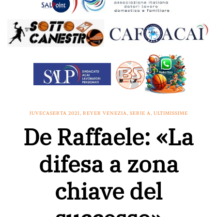
JUVECASERTA 2021
,
REYER VENEZIA
,
SERIE A
,
ULTIMISSIME
De Raffaele: «La
difesa a zona
chiave del