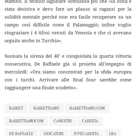
Mattino. Il tecnico lagunare sottolinea poi che «la zona è
stata decisiva e devo fare un plauso ai ragazzi per la
solidità mentale perché non era facile recuperare su un
campo così difficile come il Palamaggiò; infine voglio
ringraziare i 4 tifosi venuti da Venezia e che ci avevano
seguito anche in Turchia».
Suonata la sirena del 40′ e conquistata la quarta vittoria
consecutiva, De Raffaele già si proietta all’impegno di
mercoledì: «Ora siamo concentrati per la sfida europea
con i turchi. Arrivare alle final four sarebbe come
raggiungere una finale scudetto».
BASKET
BASKETTIAMO
BASKETTIAMO.COM
BASKETTIAMOCOM
CANESTRI
CASERTA
DE RAFFAELE
GIOCATORI
JUVECASERTA
LBA