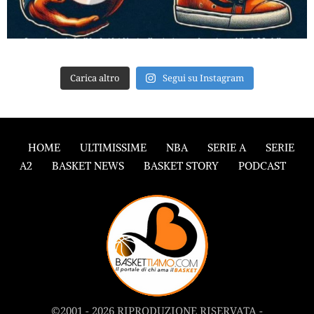
Carica altro
Segui su Instagram
HOME
ULTIMISSIME
NBA
SERIE A
SERIE
A2
BASKET NEWS
BASKET STORY
PODCAST
©2001 - 2026 RIPRODUZIONE RISERVATA -