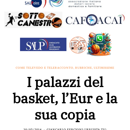
COME TELEVEDO E TELERACCONTO
,
RUBRICHE
,
ULTIMISSIME
I palazzi del
basket, l’Eur e la
sua copia
30/05/2014
GIANCARLO FERCIONI (*REGISTA TV)