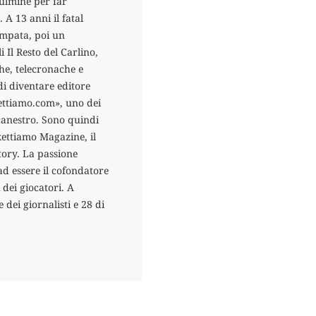
fulmine per far
 A 13 anni il fatal
tampata, poi un
i Il Resto del Carlino,
che, telecronache e
di diventare editore
kettiamo.com», uno dei
acanestro. Sono quindi
skettiamo Magazine, il
tory. La passione
ad essere il cofondatore
 dei giocatori. A
 dei giornalisti e 28 di