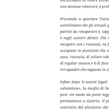
sottolineato di volere evita
non dovesse rientrare, è pro
Provando a spostare l’atte
sottolineare che gli attuali
partite da recuperare e, sepp
0 negli scontri diretti. Più
recupero con i rosetani, ne 
occupano le posizioni che 
caso, tuttavia, di stilare ta
di regular season e 6 di fas
tre squadre che seguono in cl
Infine dopo le azioni legali
calunniose», la moglie di S
post «in modo da poter legge
permanenza a Caserta. Il po
contratto del giocatore che