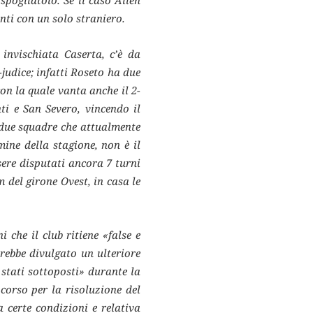
spogliatoio. Se il caso Allen
nti con un solo straniero.
invischiata Caserta, c’è da
judice; infatti Roseto ha due
con la quale vanta anche il 2-
nti e San Severo, vincendo il
e due squadre che attualmente
ne della stagione, non è il
ssere disputati ancora 7 turni
 del girone Ovest, in casa le
 che il club ritiene «false e
rebbe divulgato un ulteriore
 stati sottoposti» durante la
corso per la risoluzione del
 certe condizioni e relativa