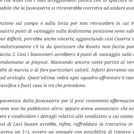
re che Allen con i suoi atteggiamenti finisca con lo spaccare lo 
babile che la Juvecaserta si ritroverebbe costretta ad andare ava
nzione sul campo e sulla lotta per non retrocedere in cui è 
 quattro punti di vantaggio sulla dodicesima posizione sono sub-
ur difficili, potrebbe anche vincerle, agganciando così Caserta 
 realisticamente c’è la da ipotizzare che Roseto non faccia pu
faccia 2. Così i bianconeri avrebbero 4 punti di vantaggio sull
condannano ai playout. Mancando ancora tante partite al termi
belle di marcia o di fare particolari calcoli. Infatti dovranno e
e ad orologio. Quest’ultima vedrà ogni squadra affrontare 6 team
assifica e fuori casa le tre che precedono.
 paventate dalla Juvecaserta per il post contenente affermazioni
wann non ha pubblicato altro; eppure aveva annunciato che av
re e condividere i dettagli relativi alle condizioni a cui siamo
st di Laci Swann avrebbe, infine, raffreddato la trattativa in 
 aveva un 1+1, ovvero un annuale con possibilità di rinnovo a