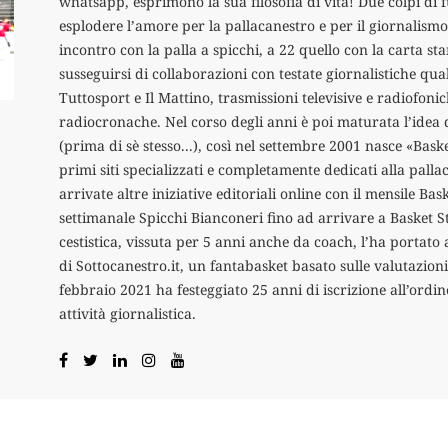
whatsapp, esprimono la sua filosofia di vita! Due colpi di 
esplodere l’amore per la pallacanestro e per il giornalismo.
incontro con la palla a spicchi, a 22 quello con la carta s
susseguirsi di collaborazioni con testate giornalistiche qual
Tuttosport e Il Mattino, trasmissioni televisive e radiofoni
radiocronache. Nel corso degli anni è poi maturata l’idea 
(prima di sè stesso...), così nel settembre 2001 nasce «Bas
primi siti specializzati e completamente dedicati alla pall
arrivate altre iniziative editoriali online con il mensile Ba
settimanale Spicchi Bianconeri fino ad arrivare a Basket S
cestistica, vissuta per 5 anni anche da coach, l’ha portato 
di Sottocanestro.it, un fantabasket basato sulle valutazioni
febbraio 2021 ha festeggiato 25 anni di iscrizione all’ordine
attività giornalistica.