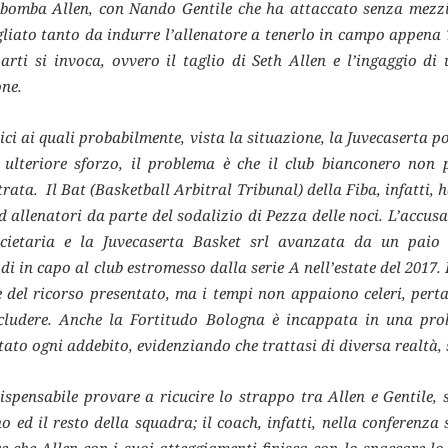
 bomba Allen, con Nando Gentile che ha attaccato senza mezzi
liato tanto da indurre l’allenatore a tenerlo in campo appena 7
arti si invoca, ovvero il taglio di Seth Allen e l’ingaggio d
one.
ici ai quali probabilmente, vista la situazione, la Juvecaserta 
ulteriore sforzo, il problema è che il club bianconero non p
ata. Il Bat (Basketball Arbitral Tribunal) della Fiba, infatti, 
ed allenatori da parte del sodalizio di Pezza delle noci. L’accus
ocietaria e la Juvecaserta Basket srl avanzata da un paio 
di in capo al club estromesso dalla serie A nell’estate del 2017
e del ricorso presentato, ma i tempi non appaiono celeri, pertan
cludere. Anche la Fortitudo Bologna è incappata in una pro
to ogni addebito, evidenziando che trattasi di diversa realtà, s
spensabile provare a ricucire lo strappo tra Allen e Gentile,
o ed il resto della squadra; il coach, infatti, nella conferenz