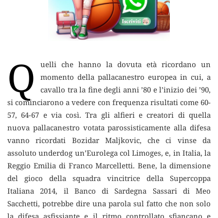
Q
uelli che hanno la dovuta età ricordano un
momento della pallacanestro europea in cui,
a
cavallo tra la fine degli anni ’80 e l’inizio dei ’90,
si cominciarono a vedere con frequenza risultati come 60-
57, 64-67 e via così. Tra gli alfieri e creatori di quella
nuova pallacanestro votata parossisticamente alla difesa
vanno ricordati Bozidar Maljkovic, che ci vinse da
assoluto underdog un’Eurolega col Limoges, e, in Italia, la
Reggio Emilia di Franco Marcelletti. Bene, la dimensione
del gioco della squadra vincitrice della Supercoppa
Italiana 2014, il Banco di Sardegna Sassari di Meo
Sacchetti, potrebbe dire una parola sul fatto che non solo
la difesa asfissiante e il ritmo controllato sfiancano e