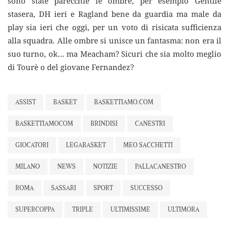
sono state parecchie le ombre, per esempio Gentile
stasera, DH ieri e Ragland bene da guardia ma male da
play sia ieri che oggi, per un voto di risicata sufficienza
alla squadra. Alle ombre si unisce un fantasma: non era il
suo turno, ok… ma Meacham? Sicuri che sia molto meglio
di Tourè o del giovane Fernandez?
ASSIST
BASKET
BASKETTIAMO.COM
BASKETTIAMOCOM
BRINDISI
CANESTRI
GIOCATORI
LEGABASKET
MEO SACCHETTI
MILANO
NEWS
NOTIZIE
PALLACANESTRO
ROMA
SASSARI
SPORT
SUCCESSO
SUPERCOPPA
TRIPLE
ULTIMISSIME
ULTIMORA