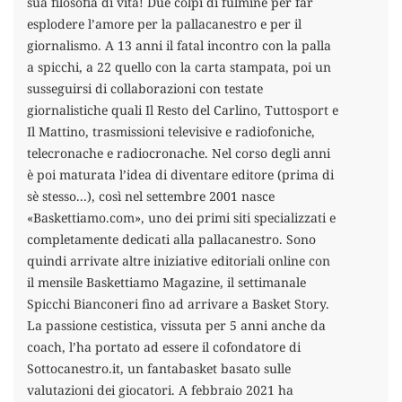
sua filosofia di vita! Due colpi di fulmine per far
esplodere l’amore per la pallacanestro e per il
giornalismo. A 13 anni il fatal incontro con la palla
a spicchi, a 22 quello con la carta stampata, poi un
susseguirsi di collaborazioni con testate
giornalistiche quali Il Resto del Carlino, Tuttosport e
Il Mattino, trasmissioni televisive e radiofoniche,
telecronache e radiocronache. Nel corso degli anni
è poi maturata l’idea di diventare editore (prima di
sè stesso...), così nel settembre 2001 nasce
«Baskettiamo.com», uno dei primi siti specializzati e
completamente dedicati alla pallacanestro. Sono
quindi arrivate altre iniziative editoriali online con
il mensile Baskettiamo Magazine, il settimanale
Spicchi Bianconeri fino ad arrivare a Basket Story.
La passione cestistica, vissuta per 5 anni anche da
coach, l’ha portato ad essere il cofondatore di
Sottocanestro.it, un fantabasket basato sulle
valutazioni dei giocatori. A febbraio 2021 ha