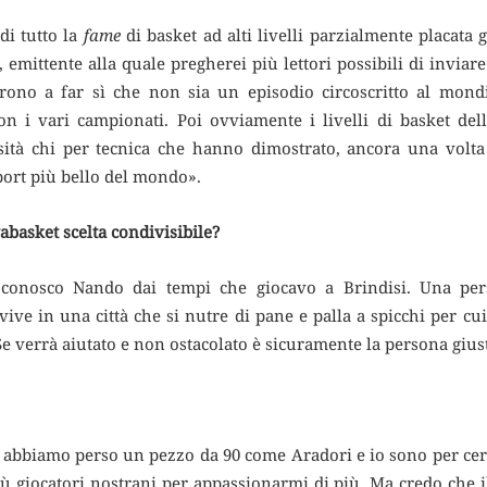
di tutto la
fame
di basket ad alti livelli parzialmente placata
, emittente alla quale pregherei più lettori possibili di invia
prono a far sì che non sia un episodio circoscritto al mo
on i vari campionati. Poi ovviamente i livelli di basket de
sità chi per tecnica che hanno dimostrato, ancora una volta 
sport più bello del mondo».
abasket scelta condivisibile?
conosco Nando dai tempi che giocavo a Brindisi. Una pers
vive in una città che si nutre di pane e palla a spicchi per cu
e verrà aiutato e non ostacolato è sicuramente la persona gius
, abbiamo perso un pezzo da 90 come Aradori e io sono per cer
ù giocatori nostrani per appassionarmi di più. Ma credo che il 