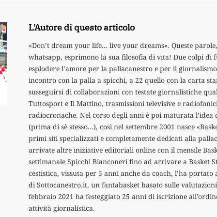
L'Autore di questo articolo
«Don’t dream your life... live your dreams». Queste parole, 
whatsapp, esprimono la sua filosofia di vita! Due colpi di 
esplodere l’amore per la pallacanestro e per il giornalismo.
incontro con la palla a spicchi, a 22 quello con la carta s
susseguirsi di collaborazioni con testate giornalistiche qual
Tuttosport e Il Mattino, trasmissioni televisive e radiofoni
radiocronache. Nel corso degli anni è poi maturata l’idea 
(prima di sè stesso...), così nel settembre 2001 nasce «Bas
primi siti specializzati e completamente dedicati alla pall
arrivate altre iniziative editoriali online con il mensile Ba
settimanale Spicchi Bianconeri fino ad arrivare a Basket S
cestistica, vissuta per 5 anni anche da coach, l’ha portato 
di Sottocanestro.it, un fantabasket basato sulle valutazioni
febbraio 2021 ha festeggiato 25 anni di iscrizione all’ordine
attività giornalistica.