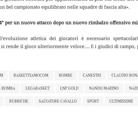
un bel campionato equilibrato nelle squadre di fascia alta».
14” per un nuovo attacco dopo un nuovo rimbalzo offensivo mi
’evoluzione atletica dei giocatori è necessario spettacolar
i rende il gioco ulteriormente veloce…. E i giudici di campo, p
OM
BASKETTIAMOCOM
BOMBE
CANESTRI
CLAUDIO BON
L BOMBA
LEGABASKET
LNP GOLD
NANDO MARINO
NAZ
RUBRICHE
SALVATORE CAVALLO
SPORT
ULTIMISSIME