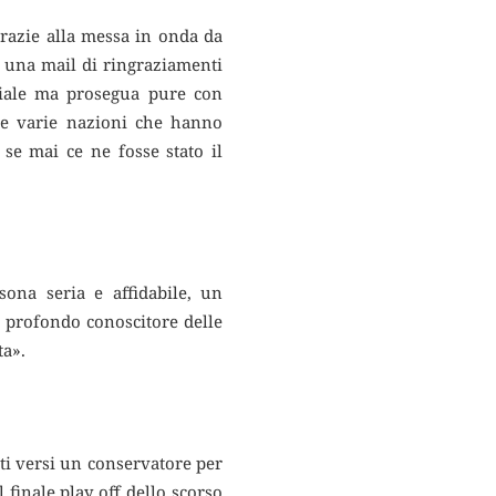
 grazie alla messa in onda da
re una mail di ringraziamenti
ndiale ma prosegua pure con
lle varie nazioni che hanno
se mai ce ne fosse stato il
ona seria e affidabile, un
i profondo conoscitore delle
ta».
ti versi un conservatore per
finale play off dello scorso