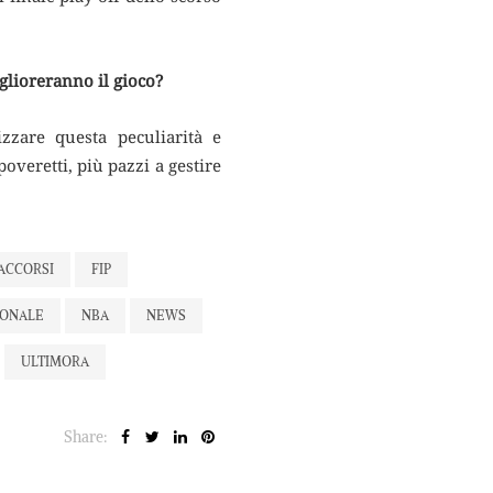
glioreranno il gioco?
izzare questa peculiarità e
overetti, più pazzi a gestire
ACCORSI
FIP
IONALE
NBA
NEWS
ULTIMORA
Share: