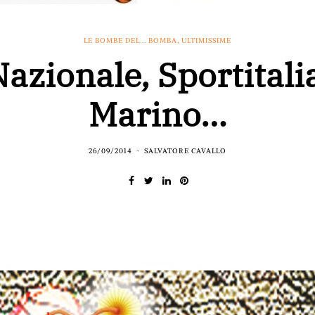
LE BOMBE DEL... BOMBA
,
ULTIMISSIME
azionale, Sportitali
Marino…
26/09/2014
SALVATORE CAVALLO