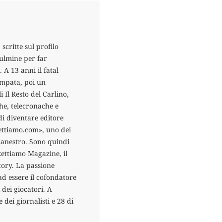
scritte sul profilo
fulmine per far
 A 13 anni il fatal
tampata, poi un
i Il Resto del Carlino,
che, telecronache e
di diventare editore
kettiamo.com», uno dei
acanestro. Sono quindi
skettiamo Magazine, il
tory. La passione
ad essere il cofondatore
 dei giocatori. A
 dei giornalisti e 28 di