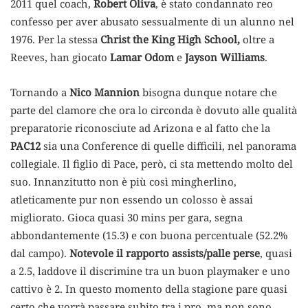
2011 quel coach,
Robert Oliva
, è stato condannato reo
confesso per aver abusato sessualmente di un alunno nel
1976. Per la stessa
Christ the King High School,
oltre a
Reeves, han giocato
Lamar Odom
e
Jayson Williams
.
Tornando a
Nico Mannion
bisogna dunque notare che
parte del clamore che ora lo circonda è dovuto alle qualità
preparatorie riconosciute ad Arizona e al fatto che la
PAC12
sia una Conference di quelle difficili, nel panorama
collegiale. Il figlio di Pace, però, ci sta mettendo molto del
suo. Innanzitutto non è più così mingherlino,
atleticamente pur non essendo un colosso è assai
migliorato. Gioca quasi 30 mins per gara, segna
abbondantemente (15.3) e con buona percentuale (52.2%
dal campo).
Notevole il rapporto assists/palle perse
, quasi
a 2.5, laddove il discrimine tra un buon playmaker e uno
cattivo è 2. In questo momento della stagione pare quasi
certo che vorrà passare subito tra i pro, ma non sono