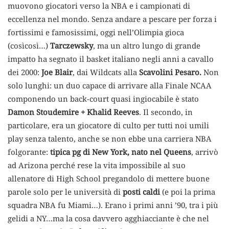
muovono giocatori verso la NBA e i campionati di
eccellenza nel mondo. Senza andare a pescare per forza i
fortissimi e famosissimi, oggi nell’Olimpia gioca
(cosìcosì…)
Tarczewsky
, ma un altro lungo di grande
impatto ha segnato il basket italiano negli anni a cavallo
dei 2000:
Joe Blair
, dai Wildcats alla
Scavolini Pesaro.
Non
solo lunghi: un duo capace di arrivare alla Finale NCAA
componendo un back-court quasi ingiocabile è stato
Damon Stoudemire + Khalid Reeves
. Il secondo, in
particolare, era un giocatore di culto per tutti noi umili
play senza talento, anche se non ebbe una carriera NBA
folgorante:
tipica pg di New York, nato nel Queens
, arrivò
ad Arizona perché rese la vita impossibile al suo
allenatore di High School pregandolo di mettere buone
parole solo per le università di
posti caldi
(e poi la prima
squadra NBA fu Miami…). Erano i primi anni ’90, tra i più
gelidi a NY…ma la cosa davvero agghiacciante è che nel