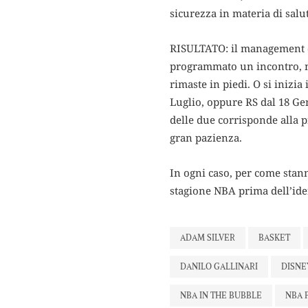
sicurezza in materia di salu
RISULTATO: il management de
programmato un incontro, nel
rimaste in piedi. O si inizi
Luglio, oppure RS dal 18 Gen
delle due corrisponde alla p
gran pazienza.
In ogni caso, per come stann
stagione NBA prima dell’iden
ADAM SILVER
BASKET
DANILO GALLINARI
DISN
NBA IN THE BUBBLE
NBA 