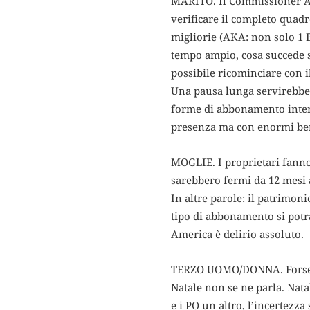
MARITO. Il Commissioner Ada
verificare il completo quad
migliorie (AKA: non solo 1 
tempo ampio, cosa succede su
possibile ricominciare con i
Una pausa lunga servirebbe 
forme di abbonamento interm
presenza ma con enormi benef
MOGLIE. I proprietari fanno 
sarebbero fermi da 12 mesi a
In altre parole: il patrimon
tipo di abbonamento si potr
America è delirio assoluto.
TERZO UOMO/DONNA. Forse sti
Natale non se ne parla. Nata
e i PO un altro, l’incertezz