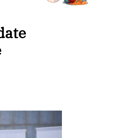
date
e