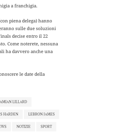
higia a franchigia.
 (con piena delega) hanno
teranno sulle due soluzioni
inals decise entro il 22
osto. Come noterete, nessuna
riali ha davvero anche una
onoscere le date della
AMIAN LILLARD
ES HARDEN
LEBRON JAMES
EWS
NOTIZIE
SPORT