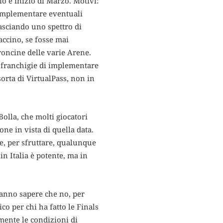
 e inizio di Marzo. Motivi:
 implementare eventuali
asciando uno spettro di
accino, se fosse mai
roncine delle varie Arene.
 franchigie di implementare
rta di VirtualPass, non in
olla, che molti giocatori
ne in vista di quella data.
re, per sfruttare, qualunque
n Italia è potente, ma in
fanno sapere che no, per
co per chi ha fatto le Finals
emente le condizioni di