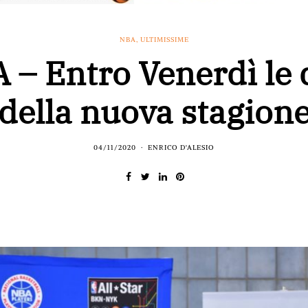
NBA
,
ULTIMISSIME
 – Entro Venerdì le 
della nuova stagion
04/11/2020
ENRICO D'ALESIO