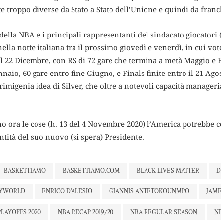
te troppo diverse da Stato a Stato dell’Unione e quindi da franc
lla NBA e i principali rappresentanti del sindacato giocatori
la notte italiana tra il prossimo giovedì e venerdì, in cui vo
a il 22 Dicembre, con RS di 72 gare che termina a metà Maggio e F
naio, 60 gare entro fine Giugno, e Finals finite entro il 21 Ag
rimigenia idea di Silver, che oltre a notevoli capacità manage
o ora le cose (h. 13 del 4 Novembre 2020) l’America potrebbe c
tità del suo nuovo (si spera) Presidente.
BASKETTIAMO
BASKETTIAMO.COM
BLACK LIVES MATTER
D
EYWORLD
ENRICO D’ALESIO
GIANNIS ANTETOKOUNMPO
JAM
PLAYOFFS 2020
NBA RECAP 2019/20
NBA REGULAR SEASON
N