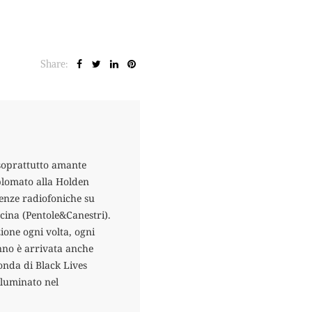
Share:
 soprattutto amante
plomato alla Holden
ienze radiofoniche su
ina (Pentole&Canestri).
ione ogni volta, ogni
nno è arrivata anche
onda di Black Lives
lluminato nel