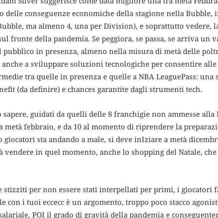
m Silver suggerisce come data migliore una tra metà Febbraio
ro delle conseguenze economiche della stagione nella Bubble,
Bubble, ma almeno 4, una per Division), e soprattutto vedere, l
l fronte della pandemia. Se peggiora, se passa, se arriva un v
l pubblico in presenza, almeno nella misura di metà delle polt
anche a sviluppare soluzioni tecnologiche per consentire alle
edie tra quelle in presenza e quelle a NBA LeaguePass: una so
it (da definire) e chances garantite dagli strumenti tech.
sapere, guidati da quelli delle 8 franchigie non ammesse alla B
 metà febbraio, e da 10 al momento di riprendere la preparazio
io giocatori sta andando a male, si deve inIziare a metà dicemb
à vendere in quel momento, anche lo shopping del Natale, che i
zziti per non essere stati interpellati per primi, i giocatori 
le con i tuoi eccecc è un argomento, troppo poco stacco agonisti
a salariale, POI il grado di gravità della pandemia e conseguent