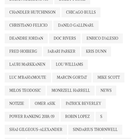
CHANDLER HUTCHINSON
CHICAGO BULLS
CHRISTIANO FELICIO
DANILO GALLINARI.
DEANDRE JORDAN
DOC RIVERS
ENRICO D'ALESIO
FRED HOIBERG
JABARI PARKER
KRIS DUNN
LAURI MARKKANEN
LOU WILLIAMS
LUC M'BAH'A'MOUTE
MARCIN GORTAT
MIKE SCOTT
MILOS TEODOSIC
MONRZELL HARRELL
NEWS
NOTIZIE
OMER ASIK
PATRICK BEVERLEY
POWER RANKING 2018/19
ROBIN LOPEZ
S
SHAI GILGEOUS-ALEXANDER
SINDARIUS THORNWELL