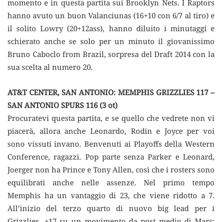
momento e in questa partita sui Brooklyn Nets. I Raptors
hanno avuto un buon Valanciunas (16+10 con 6/7 al tiro) e
il solito Lowry (20+12ass), hanno diluito i minutaggi e
schierato anche se solo per un minuto il giovanissimo
Bruno Caboclo from Brazil, sorpresa del Draft 2014 con la
sua scelta al numero 20.
AT&T CENTER, SAN ANTONIO: MEMPHIS GRIZZLIES 117 –
SAN ANTONIO SPURS 116 (3 ot)
Procuratevi questa partita, e se quello che vedrete non vi
piacerà, allora anche Leonardo, Rodin e Joyce per voi
sono vissuti invano. Benvenuti ai Playoffs della Western
Conference, ragazzi. Pop parte senza Parker e Leonard,
Joerger non ha Prince e Tony Allen, così che i rosters sono
equilibrati anche nelle assenze. Nel primo tempo
Memphis ha un vantaggio di 23, che viene ridotto a 7.
All’inizio del terzo quarto di nuovo big lead per i
Grizzlies, +17 su un movimento da post medio di Marc: