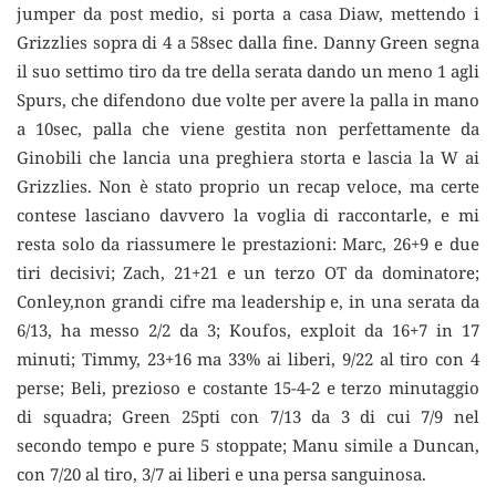
jumper da post medio, si porta a casa Diaw, mettendo i
Grizzlies sopra di 4 a 58sec dalla fine. Danny Green segna
il suo settimo tiro da tre della serata dando un meno 1 agli
Spurs, che difendono due volte per avere la palla in mano
a 10sec, palla che viene gestita non perfettamente da
Ginobili che lancia una preghiera storta e lascia la W ai
Grizzlies. Non è stato proprio un recap veloce, ma certe
contese lasciano davvero la voglia di raccontarle, e mi
resta solo da riassumere le prestazioni: Marc, 26+9 e due
tiri decisivi; Zach, 21+21 e un terzo OT da dominatore;
Conley,non grandi cifre ma leadership e, in una serata da
6/13, ha messo 2/2 da 3; Koufos, exploit da 16+7 in 17
minuti; Timmy, 23+16 ma 33% ai liberi, 9/22 al tiro con 4
perse; Beli, prezioso e costante 15-4-2 e terzo minutaggio
di squadra; Green 25pti con 7/13 da 3 di cui 7/9 nel
secondo tempo e pure 5 stoppate; Manu simile a Duncan,
con 7/20 al tiro, 3/7 ai liberi e una persa sanguinosa.