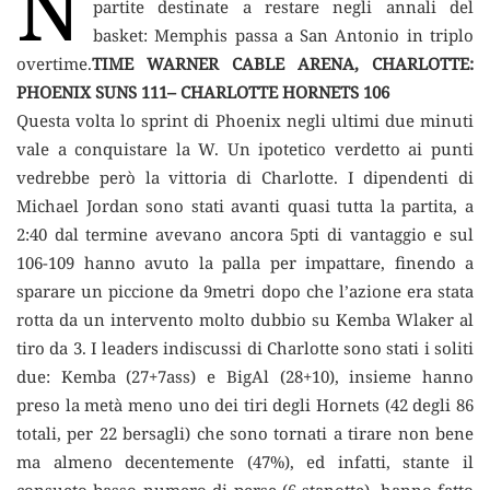
N
partite destinate a restare negli annali del
basket: Memphis passa a San Antonio in triplo
overtime.
TIME WARNER CABLE ARENA, CHARLOTTE:
PHOENIX SUNS 111– CHARLOTTE HORNETS 106
Questa volta lo sprint di Phoenix negli ultimi due minuti
vale a conquistare la W. Un ipotetico verdetto ai punti
vedrebbe però la vittoria di Charlotte. I dipendenti di
Michael Jordan sono stati avanti quasi tutta la partita, a
2:40 dal termine avevano ancora 5pti di vantaggio e sul
106-109 hanno avuto la palla per impattare, finendo a
sparare un piccione da 9metri dopo che l’azione era stata
rotta da un intervento molto dubbio su Kemba Wlaker al
tiro da 3. I leaders indiscussi di Charlotte sono stati i soliti
due: Kemba (27+7ass) e BigAl (28+10), insieme hanno
preso la metà meno uno dei tiri degli Hornets (42 degli 86
totali, per 22 bersagli) che sono tornati a tirare non bene
ma almeno decentemente (47%), ed infatti, stante il
consueto basso numero di perse (6 stanotte), hanno fatto