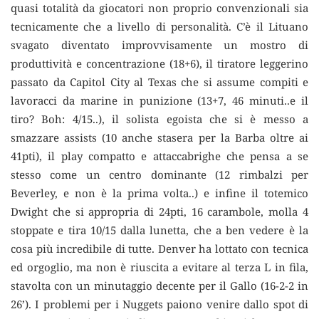
quasi totalità da giocatori non proprio convenzionali sia
tecnicamente che a livello di personalità. C’è il Lituano
svagato diventato improvvisamente un mostro di
produttività e concentrazione (18+6), il tiratore leggerino
passato da Capitol City al Texas che si assume compiti e
lavoracci da marine in punizione (13+7, 46 minuti..e il
tiro? Boh: 4/15..), il solista egoista che si è messo a
smazzare assists (10 anche stasera per la Barba oltre ai
41pti), il play compatto e attaccabrighe che pensa a se
stesso come un centro dominante (12 rimbalzi per
Beverley, e non è la prima volta..) e infine il totemico
Dwight che si appropria di 24pti, 16 carambole, molla 4
stoppate e tira 10/15 dalla lunetta, che a ben vedere è la
cosa più incredibile di tutte. Denver ha lottato con tecnica
ed orgoglio, ma non è riuscita a evitare al terza L in fila,
stavolta con un minutaggio decente per il Gallo (16-2-2 in
26’). I problemi per i Nuggets paiono venire dallo spot di