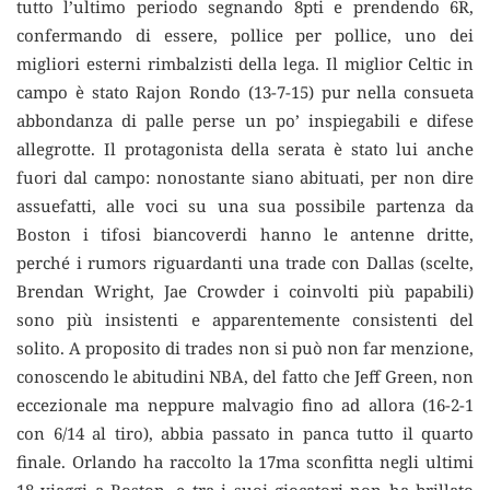
tutto l’ultimo periodo segnando 8pti e prendendo 6R,
confermando di essere, pollice per pollice, uno dei
migliori esterni rimbalzisti della lega. Il miglior Celtic in
campo è stato Rajon Rondo (13-7-15) pur nella consueta
abbondanza di palle perse un po’ inspiegabili e difese
allegrotte. Il protagonista della serata è stato lui anche
fuori dal campo: nonostante siano abituati, per non dire
assuefatti, alle voci su una sua possibile partenza da
Boston i tifosi biancoverdi hanno le antenne dritte,
perché i rumors riguardanti una trade con Dallas (scelte,
Brendan Wright, Jae Crowder i coinvolti più papabili)
sono più insistenti e apparentemente consistenti del
solito. A proposito di trades non si può non far menzione,
conoscendo le abitudini NBA, del fatto che Jeff Green, non
eccezionale ma neppure malvagio fino ad allora (16-2-1
con 6/14 al tiro), abbia passato in panca tutto il quarto
finale. Orlando ha raccolto la 17ma sconfitta negli ultimi
18 viaggi a Boston, e tra i suoi giocatori non ha brillato