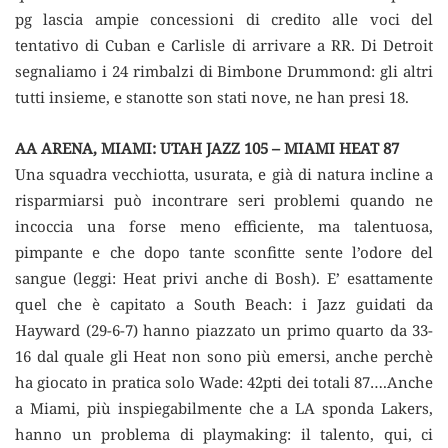
pg lascia ampie concessioni di credito alle voci del
tentativo di Cuban e Carlisle di arrivare a RR. Di Detroit
segnaliamo i 24 rimbalzi di Bimbone Drummond: gli altri
tutti insieme, e stanotte son stati nove, ne han presi 18.
AA ARENA, MIAMI: UTAH JAZZ 105 – MIAMI HEAT 87
Una squadra vecchiotta, usurata, e già di natura incline a
risparmiarsi può incontrare seri problemi quando ne
incoccia una forse meno efficiente, ma talentuosa,
pimpante e che dopo tante sconfitte sente l’odore del
sangue (leggi: Heat privi anche di Bosh). E’ esattamente
quel che è capitato a South Beach: i Jazz guidati da
Hayward (29-6-7) hanno piazzato un primo quarto da 33-
16 dal quale gli Heat non sono più emersi, anche perchè
ha giocato in pratica solo Wade: 42pti dei totali 87….Anche
a Miami, più inspiegabilmente che a LA sponda Lakers,
hanno un problema di playmaking: il talento, qui, ci