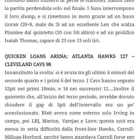
la partita perdendola solo nel finale. I Suns interrompono
il loro slump, e si rimettono in moto grazie ad un buon
Goran (20+8, male da 3) ad un eccellente Len che scalza
Plumlee dal quintetto (10 con 5/6 altiro) e ad un prolifico
Isaiah Thomas, capace di 23 con 13 soli tiri.
QUICKEN LOANS ARENA: ATLANTA HAWKS 127 –
CLEVELAND CAVS 98
Innanzitutto la svolta: si è avuta tra gli ultimi 6 minuti del
secondo quarto e i primi 6 del terzo. I Cavs hanno segnato
52pti nei primi 18min, e 16 nei successivi 12….Inoltre il
quintetto che, all’inizio del terzo periodo, avrebbe dovuto
chiudere il gap di 5pti dell’intervallo era un po’
sconclusionato. Blatt aveva come esterno solo Irving in
campo, poi LBJ, Marion, Varejao e Love: questa unit era
messa in seria difficoltà dalla front-line Hawks, Carroll-
Millsap-Horford, perché James guardava Carroll forse per