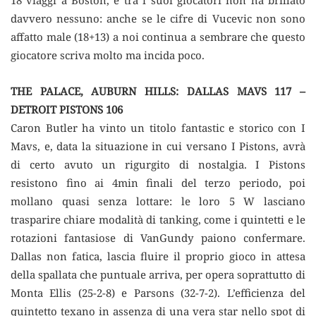
davvero nessuno: anche se le cifre di Vucevic non sono
affatto male (18+13) a noi continua a sembrare che questo
giocatore scriva molto ma incida poco.
THE PALACE, AUBURN HILLS: DALLAS MAVS 117 –
DETROIT PISTONS 106
Caron Butler ha vinto un titolo fantastic e storico con I
Mavs, e, data la situazione in cui versano I Pistons, avrà
di certo avuto un rigurgito di nostalgia. I Pistons
resistono fino ai 4min finali del terzo periodo, poi
mollano quasi senza lottare: le loro 5 W lasciano
trasparire chiare modalità di tanking, come i quintetti e le
rotazioni fantasiose di VanGundy paiono confermare.
Dallas non fatica, lascia fluire il proprio gioco in attesa
della spallata che puntuale arriva, per opera soprattutto di
Monta Ellis (25-2-8) e Parsons (32-7-2). L’efficienza del
quintetto texano in assenza di una vera star nello spot di