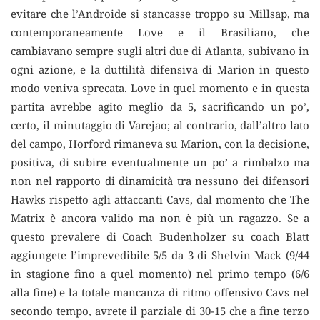
evitare che l’Androide si stancasse troppo su Millsap, ma
contemporaneamente Love e il Brasiliano, che
cambiavano sempre sugli altri due di Atlanta, subivano in
ogni azione, e la duttilità difensiva di Marion in questo
modo veniva sprecata. Love in quel momento e in questa
partita avrebbe agito meglio da 5, sacrificando un po’,
certo, il minutaggio di Varejao; al contrario, dall’altro lato
del campo, Horford rimaneva su Marion, con la decisione,
positiva, di subire eventualmente un po’ a rimbalzo ma
non nel rapporto di dinamicità tra nessuno dei difensori
Hawks rispetto agli attaccanti Cavs, dal momento che The
Matrix è ancora valido ma non è più un ragazzo. Se a
questo prevalere di Coach Budenholzer su coach Blatt
aggiungete l’imprevedibile 5/5 da 3 di Shelvin Mack (9/44
in stagione fino a quel momento) nel primo tempo (6/6
alla fine) e la totale mancanza di ritmo offensivo Cavs nel
secondo tempo, avrete il parziale di 30-15 che a fine terzo