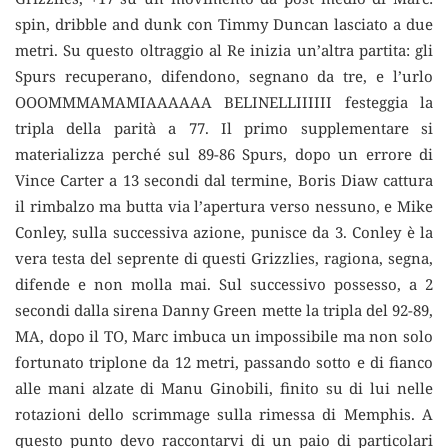
spin, dribble and dunk con Timmy Duncan lasciato a due
metri. Su questo oltraggio al Re inizia un’altra partita: gli
Spurs recuperano, difendono, segnano da tre, e l’urlo
OOOMMMAMAMIAAAAAA BELINELLIIIIII festeggia la
tripla della parità a 77. Il primo supplementare si
materializza perché sul 89-86 Spurs, dopo un errore di
Vince Carter a 13 secondi dal termine, Boris Diaw cattura
il rimbalzo ma butta via l’apertura verso nessuno, e Mike
Conley, sulla successiva azione, punisce da 3. Conley è la
vera testa del seprente di questi Grizzlies, ragiona, segna,
difende e non molla mai. Sul successivo possesso, a 2
secondi dalla sirena Danny Green mette la tripla del 92-89,
MA, dopo il TO, Marc imbuca un impossibile ma non solo
fortunato triplone da 12 metri, passando sotto e di fianco
alle mani alzate di Manu Ginobili, finito su di lui nelle
rotazioni dello scrimmage sulla rimessa di Memphis. A
questo punto devo raccontarvi di un paio di particolari