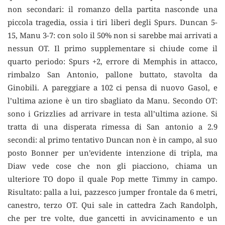
non secondari: il romanzo della partita nasconde una
piccola tragedia, ossia i tiri liberi degli Spurs. Duncan 5-
15, Manu 3-7: con solo il 50% non si sarebbe mai arrivati a
nessun OT. Il primo supplementare si chiude come il
quarto periodo: Spurs +2, errore di Memphis in attacco,
rimbalzo San Antonio, pallone buttato, stavolta da
Ginobili. A pareggiare a 102 ci pensa di nuovo Gasol, e
l’ultima azione è un tiro sbagliato da Manu. Secondo OT:
sono i Grizzlies ad arrivare in testa all’ultima azione. Si
tratta di una disperata rimessa di San antonio a 2.9
secondi: al primo tentativo Duncan non è in campo, al suo
posto Bonner per un’evidente intenzione di tripla, ma
Diaw vede cose che non gli piacciono, chiama un
ulteriore TO dopo il quale Pop mette Timmy in campo.
Risultato: palla a lui, pazzesco jumper frontale da 6 metri,
canestro, terzo OT. Qui sale in cattedra Zach Randolph,
che per tre volte, due gancetti in avvicinamento e un