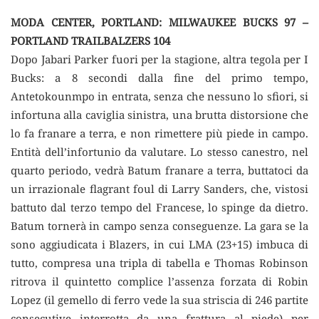
MODA CENTER, PORTLAND: MILWAUKEE BUCKS 97 –
PORTLAND TRAILBALZERS 104
Dopo Jabari Parker fuori per la stagione, altra tegola per I
Bucks: a 8 secondi dalla fine del primo tempo,
Antetokounmpo in entrata, senza che nessuno lo sfiori, si
infortuna alla caviglia sinistra, una brutta distorsione che
lo fa franare a terra, e non rimettere più piede in campo.
Entità dell’infortunio da valutare. Lo stesso canestro, nel
quarto periodo, vedrà Batum franare a terra, buttatoci da
un irrazionale flagrant foul di Larry Sanders, che, vistosi
battuto dal terzo tempo del Francese, lo spinge da dietro.
Batum tornerà in campo senza conseguenze. La gara se la
sono aggiudicata i Blazers, in cui LMA (23+15) imbuca di
tutto, compresa una tripla di tabella e Thomas Robinson
ritrova il quintetto complice l’assenza forzata di Robin
Lopez (il gemello di ferro vede la sua striscia di 246 partite
consecutive interrotta da una frattura al piede) per