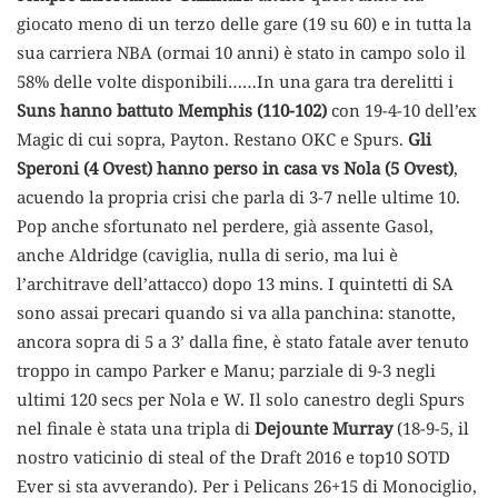
giocato meno di un terzo delle gare (19 su 60) e in tutta la
sua carriera NBA (ormai 10 anni) è stato in campo solo il
58% delle volte disponibili……In una gara tra derelitti i
Suns hanno battuto Memphis
(110-102)
con 19-4-10 dell’ex
Magic di cui sopra, Payton. Restano OKC e Spurs.
Gli
Speroni (4 Ovest) hanno perso in casa vs Nola (5 Ovest)
,
acuendo la propria crisi che parla di 3-7 nelle ultime 10.
Pop anche sfortunato nel perdere, già assente Gasol,
anche Aldridge (caviglia, nulla di serio, ma lui è
l’architrave dell’attacco) dopo 13 mins. I quintetti di SA
sono assai precari quando si va alla panchina: stanotte,
ancora sopra di 5 a 3’ dalla fine, è stato fatale aver tenuto
troppo in campo Parker e Manu; parziale di 9-3 negli
ultimi 120 secs per Nola e W. Il solo canestro degli Spurs
nel finale è stata una tripla di
Dejounte Murray
(18-9-5, il
nostro vaticinio di steal of the Draft 2016 e top10 SOTD
Ever si sta avverando). Per i Pelicans 26+15 di Monociglio,