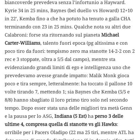
biancoverde prevedeva senza l’infortunio a Hayward.
Kyrie 34 in 25 mins, Baynes (bel duello vs Howard) 12+10
in 22’, Kemba fino a che ha potuto ha tenuto a galla CHA
terminando con 23 in 25 mins. Qualche nota su altri due
Calabroni: forse sta ritornando sul pianeta
Michael
Carter-Williams
, talento fuori epoca (pg altissima e con
poco tiro da fuori: tempismo zero ma stanotte 14-2-2 con 2
rec e 3 stoppate, oltra a 5/5 dal campo), mentre sta
evidenziando grandi limiti di ego e intelligenza uno che
prevedevamo avesse grande impatto: Malik Monk gioca
poco e tira sempre, letteralmente: ha toccato il pallone 10
volte tirando 7, mettendo 1; sia Baynes che Kemba (5/5 e
8/8) hanno sbagliato il loro primo tiro solo nel secondo
tempo. Dopo esser stata una delle migliori tra metà Genn
e la pausa per lo ASG,
Indiana (5 Est)
ha
perso 3 delle
ultime 4, compresa quella di stanotte vs gli Hawks
:
orribile per i Pacers Oladipo (22 ma 25 tiri, mentre ATL ha