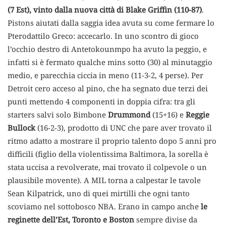
(7 Est), vinto dalla nuova città di Blake Griffin (110-87)
.
Pistons aiutati dalla saggia idea avuta su come fermare lo
Pterodattilo Greco: accecarlo. In uno scontro di gioco
l’occhio destro di Antetokounmpo ha avuto la peggio, e
infatti si è fermato qualche mins sotto (30) al minutaggio
medio, e parecchia ciccia in meno (11-3-2, 4 perse). Per
Detroit cero acceso al pino, che ha segnato due terzi dei
punti mettendo 4 componenti in doppia cifra: tra gli
starters salvi solo Bimbone
Drummond
(15+16) e
Reggie
Bullock
(16-2-3), prodotto di UNC che pare aver trovato il
ritmo adatto a mostrare il proprio talento dopo 5 anni pro
difficili (figlio della violentissima Baltimora, la sorella è
stata uccisa a revolverate, mai trovato il colpevole o un
plausibile movente). A MIL torna a calpestar le tavole
Sean Kilpatrick, uno di quei mirtilli che ogni tanto
scoviamo nel sottobosco NBA. Erano in campo anche
le
reginette dell’Est, Toronto e Boston
sempre divise da