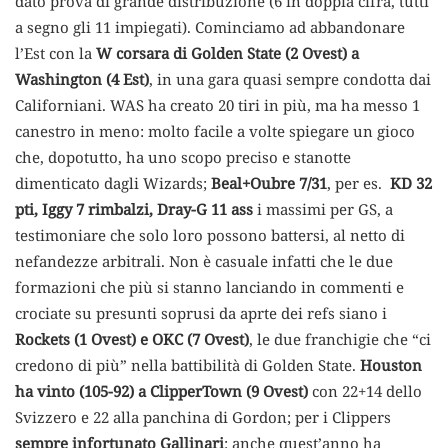
dato prova di grande distribuzione (6 in doppia cifra, tutti
a segno gli 11 impiegati). Cominciamo ad abbandonare
l’Est con la
W corsara di Golden State (2 Ovest) a
Washington (4 Est)
, in una gara quasi sempre condotta dai
Californiani. WAS ha creato 20 tiri in più, ma ha messo 1
canestro in meno: molto facile a volte spiegare un gioco
che, dopotutto, ha uno scopo preciso e stanotte
dimenticato dagli Wizards;
Beal+Oubre 7/31
, per es.
KD 32
pti, Iggy 7 rimbalzi, Dray-G 11 ass
i massimi per GS, a
testimoniare che solo loro possono battersi, al netto di
nefandezze arbitrali. Non è casuale infatti che le due
formazioni che più si stanno lanciando in commenti e
crociate su presunti soprusi da aprte dei refs siano i
Rockets (1 Ovest) e OKC (7 Ovest)
, le due franchigie che “ci
credono di più” nella battibilità di Golden State.
Houston
ha vinto (105-92) a ClipperTown (9 Ovest)
con 22+14 dello
Svizzero e 22 alla panchina di Gordon; per i Clippers
sempre infortunato Gallinari
: anche quest’anno ha