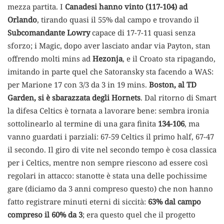
mezza partita. I
Canadesi hanno vinto (117-104) ad
Orlando
, tirando quasi il 55% dal campo e trovando il
Subcomandante Lowry
capace di 17-7-11 quasi senza
sforzo; i Magic, dopo aver lasciato andar via Payton, stan
offrendo molti mins ad
Hezonja
, e il Croato sta ripagando,
imitando in parte quel che Satoransky sta facendo a WAS:
per Marione 17 con 3/3 da 3 in 19 mins.
Boston, al TD
Garden, si è sbarazzata degli Hornets
. Dal ritorno di Smart
la difesa Celtics è tornata a lavorare bene: sembra ironia
sottolinearlo al termine di una gara finita
134-106
, ma
vanno guardati i parziali: 67-59 Celtics il primo half, 67-47
il secondo. Il giro di vite nel secondo tempo è cosa classica
per i Celtics, mentre non sempre riescono ad essere così
regolari in attacco: stanotte è stata una delle pochissime
gare (diciamo da 3 anni compreso questo) che non hanno
fatto registrare minuti eterni di siccità:
63% dal campo
compreso il 60% da 3
; era questo quel che il progetto