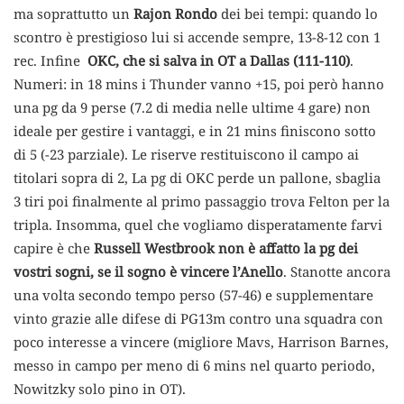
ma soprattutto un
Rajon Rondo
dei bei tempi: quando lo
scontro è prestigioso lui si accende sempre, 13-8-12 con 1
rec. Infine
OKC, che si salva in OT a Dallas (111-110)
.
Numeri: in 18 mins i Thunder vanno +15, poi però hanno
una pg da 9 perse (7.2 di media nelle ultime 4 gare) non
ideale per gestire i vantaggi, e in 21 mins finiscono sotto
di 5 (-23 parziale). Le riserve restituiscono il campo ai
titolari sopra di 2, La pg di OKC perde un pallone, sbaglia
3 tiri poi finalmente al primo passaggio trova Felton per la
tripla. Insomma, quel che vogliamo disperatamente farvi
capire è che
Russell Westbrook non è affatto la pg dei
vostri sogni, se il sogno è vincere l’Anello
. Stanotte ancora
una volta secondo tempo perso (57-46) e supplementare
vinto grazie alle difese di PG13m contro una squadra con
poco interesse a vincere (migliore Mavs, Harrison Barnes,
messo in campo per meno di 6 mins nel quarto periodo,
Nowitzky solo pino in OT).