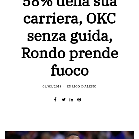
58% della sua
carriera, OKC
senza guida,
Rondo prende
fuoco
01/03/2018
ENRICO D'ALESIO