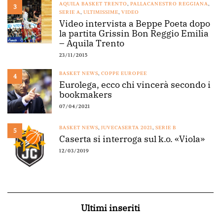
AQUILA BASKET TRENTO
,
PALLACANESTRO REGGIANA
,
3
SERIE A
,
ULTIMISSIME
,
VIDEO
Video intervista a Beppe Poeta dopo
la partita Grissin Bon Reggio Emilia
– Aquila Trento
23/11/2015
BASKET NEWS
,
COPPE EUROPEE
4
Eurolega, ecco chi vincerà secondo i
bookmakers
07/04/2021
BASKET NEWS
,
JUVECASERTA 2021
,
SERIE B
5
Caserta si interroga sul k.o. «Viola»
12/03/2019
Ultimi inseriti