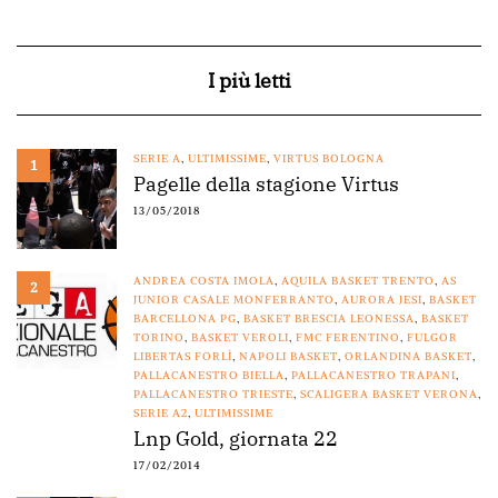
I più letti
SERIE A
,
ULTIMISSIME
,
VIRTUS BOLOGNA
1
Pagelle della stagione Virtus
13/05/2018
ANDREA COSTA IMOLA
,
AQUILA BASKET TRENTO
,
AS
2
JUNIOR CASALE MONFERRANTO
,
AURORA JESI
,
BASKET
BARCELLONA PG
,
BASKET BRESCIA LEONESSA
,
BASKET
TORINO
,
BASKET VEROLI
,
FMC FERENTINO
,
FULGOR
LIBERTAS FORLÌ
,
NAPOLI BASKET
,
ORLANDINA BASKET
,
PALLACANESTRO BIELLA
,
PALLACANESTRO TRAPANI
,
PALLACANESTRO TRIESTE
,
SCALIGERA BASKET VERONA
,
SERIE A2
,
ULTIMISSIME
Lnp Gold, giornata 22
17/02/2014