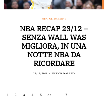
NBA
,
ULTIMISSIME
NBA RECAP 23/12 –
SENZA WALL WAS
MIGLIORA, IN UNA
NOTTE NBA DA
RICORDARE
23/12/2018
ENRICO D'ALESIO
1
2
3
4
5
>>
7