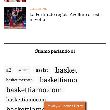
ULTIMISSIME
La Fortitudo regola Avellino e resta
in vetta
Stiamo parlando di
basket
a2
assist
arbitro
baskettiamo
basket mercato
baskettiamo.com
baskettiamocom
Privacy & Cookies Policy
baskettiamocom
bologna