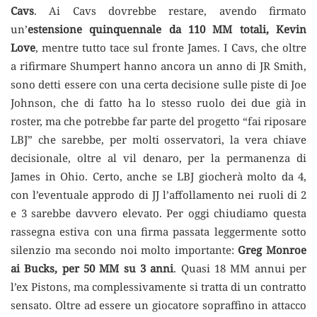
Cavs
. Ai Cavs dovrebbe restare, avendo firmato
un’
estensione quinquennale da 110 MM totali, Kevin
Love
, mentre tutto tace sul fronte James. I Cavs, che oltre
a rifirmare Shumpert hanno ancora un anno di JR Smith,
sono detti essere con una certa decisione sulle piste di Joe
Johnson, che di fatto ha lo stesso ruolo dei due già in
roster, ma che potrebbe far parte del progetto “fai riposare
LBJ” che sarebbe, per molti osservatori, la vera chiave
decisionale, oltre al vil denaro, per la permanenza di
James in Ohio. Certo, anche se LBJ giocherà molto da 4,
con l’eventuale approdo di JJ l’affollamento nei ruoli di 2
e 3 sarebbe davvero elevato. Per oggi chiudiamo questa
rassegna estiva con una firma passata leggermente sotto
silenzio ma secondo noi molto importante:
Greg Monroe
ai Bucks, per 50 MM su 3 anni
. Quasi 18 MM annui per
l’ex Pistons, ma complessivamente si tratta di un contratto
sensato. Oltre ad essere un giocatore sopraffino in attacco