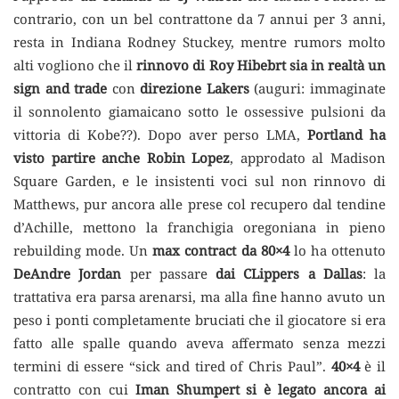
contrario, con un bel contrattone da 7 annui per 3 anni,
resta in Indiana Rodney Stuckey, mentre rumors molto
alti vogliono che il
rinnovo di Roy Hibebrt sia in realtà un
sign and
trade
con
direzione Lakers
(auguri: immaginate
il sonnolento giamaicano sotto le ossessive pulsioni da
vittoria di Kobe??). Dopo aver perso LMA,
Portland ha
visto partire anche Robin Lopez
, approdato al Madison
Square Garden, e le insistenti voci sul non rinnovo di
Matthews, pur ancora alle prese col recupero dal tendine
d’Achille, mettono la franchigia oregoniana in pieno
rebuilding mode. Un
max contract da 80×4
lo ha ottenuto
DeAndre Jordan
per passare
dai CLippers a Dallas
: la
trattativa era parsa arenarsi, ma alla fine hanno avuto un
peso i ponti completamente bruciati che il giocatore si era
fatto alle spalle quando aveva affermato senza mezzi
termini di essere “sick and tired of Chris Paul”.
40×4
è il
contratto con cui
Iman Shumpert si è legato ancora ai