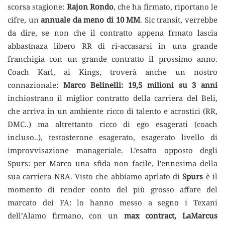
scorsa stagione:
Rajon Rondo
, che ha firmato, riportano le
cifre, un
annuale da meno di 10 MM
. Sic transit, verrebbe
da dire, se non che il contratto appena frmato lascia
abbastnaza libero RR di ri-accasarsi in una grande
franchigia con un grande contratto il prossimo anno.
Coach Karl, ai Kings, troverà anche un nostro
connazionale:
Marco Belinelli: 19,5 milioni su 3 anni
inchiostrano il miglior contratto della carriera del Beli,
che arriva in un ambiente ricco di talento e acrostici (RR,
DMC..) ma altrettanto ricco di ego esagerati (coach
incluso..), testosterone esagerato, esagerato livello di
improvvisazione manageriale. L’esatto opposto degli
Spurs: per Marco una sfida non facile, l’ennesima della
sua carriera NBA. Visto che abbiamo aprlato di
Spurs
è il
momento di render conto del più grosso affare del
marcato dei FA: lo hanno messo a segno i Texani
dell’Alamo firmano, con un
max contract, LaMarcus