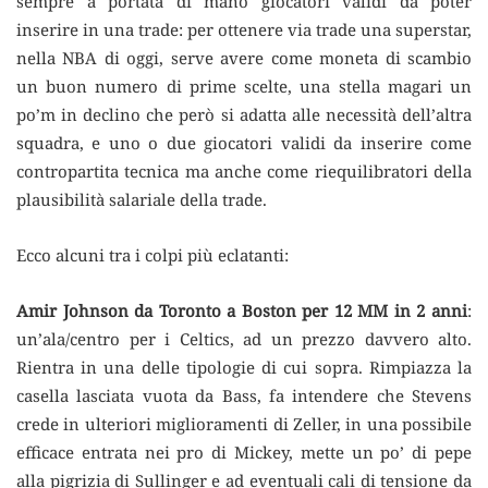
sempre a portata di mano giocatori validi da poter
inserire in una trade: per ottenere via trade una superstar,
nella NBA di oggi, serve avere come moneta di scambio
un buon numero di prime scelte, una stella magari un
po’m in declino che però si adatta alle necessità dell’altra
squadra, e uno o due giocatori validi da inserire come
contropartita tecnica ma anche come riequilibratori della
plausibilità salariale della trade.
Ecco alcuni tra i colpi più eclatanti:
Amir Johnson da Toronto a Boston per 12 MM in 2 anni
:
un’ala/centro per i Celtics, ad un prezzo davvero alto.
Rientra in una delle tipologie di cui sopra. Rimpiazza la
casella lasciata vuota da Bass, fa intendere che Stevens
crede in ulteriori miglioramenti di Zeller, in una possibile
efficace entrata nei pro di Mickey, mette un po’ di pepe
alla pigrizia di Sullinger e ad eventuali cali di tensione da