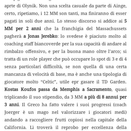
aprte di Olynik. Non una scelta casuale da parte di Ainge,
certo, ripetiamo, i 12 MM son tanti, ma finiranno di esser
pagati in soli due anni. Lo stesso discorso si addice ai
5
MM per 2 anni
che la franchigia del Massachussets
pagherà
a Jonas Jerebko
: lo svedese è piaciuto molto al
coaching staff biancoverde per la sua capacità di andare al
rimbalzo offensivo, e per la buona mano oltre l’arco; si
tratta di un role player che può occupare lo spot di 3 e di 4
senza particolari difficoltà, se non quella di una certa
mancanza di velocità di base, ma è anche una tipologia di
giocatore molto “Celtic”, utile epr gasare il TD Garden.
Kostas Koufos passa da Memphis a Sacramento
, quasi
triplicando il suo stipendio, da 3 MM
a più di 8 annui per
3 anni
. Il Greco ha fatto valere i suoi progressi (coach
Joerger è un mago nel valorizzare i giocatori medi)
andando a raccogliere frutti copiosi nella capitale della
California. Lì troverà il reprobo per eccellenza della