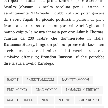
europea ed italiana. La prima sentenza pare essere che
Stanley Johnson
, 8′ scelta assoluta per i Pistons, è
assolutamente NBA-ready. I dubbi sul suo poter giocare
da 3 sono fugati: ha giocato pochissimi palloni da pf, e
fronte a canestro sa come comportarsi. Altri 3 giocatori
hanno colpito la nostra fantasia per ora:
Adonis Thomas
,
guardia da 230 libbre che dominerebbe in Italia;
Kammeon Holsey
, lungo un po’ foul-prone e di classe non
eccelsa, ma capace di colpire dai 4 metri e rapace a
rimbalzo offensivo;
Brandon Dawson
, sf che potrebbe
dire la sua a livello Eurolega.
BASKET
BASKETTIAMOCOM
BASKETTIAMOCOM
FREE AGENCY
GRAG MONROE
LAMARCUS ALDRIDRGE
MARCO BELINELLI
NEWS
NOTIZIE
RAJON RONDO