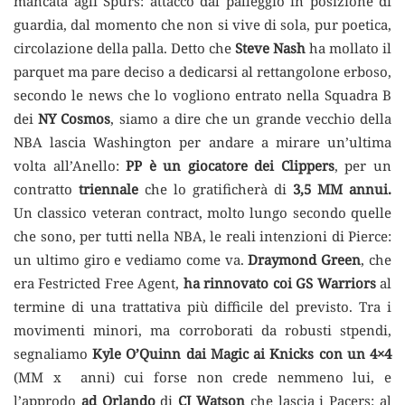
mancata agli Spurs: attacco dal palleggio in posizione di
guardia, dal momento che non si vive di sola, pur poetica,
circolazione della palla. Detto che
Steve Nash
ha mollato il
parquet ma pare deciso a dedicarsi al rettangolone erboso,
secondo le news che lo vogliono entrato nella Squadra B
dei
NY Cosmos
, siamo a dire che un grande vecchio della
NBA lascia Washington per andare a mirare un’ultima
volta all’Anello:
PP è un giocatore dei Clippers
, per un
contratto
triennale
che lo gratificherà di
3,5 MM annui.
Un classico veteran contract, molto lungo secondo quelle
che sono, per tutti nella NBA, le reali intenzioni di Pierce:
un ultimo giro e vediamo come va.
Draymond Green
, che
era Festricted Free Agent,
ha rinnovato coi GS Warriors
al
termine di una trattativa più difficile del previsto. Tra i
movimenti minori, ma corroborati da robusti stpendi,
segnaliamo
Kyle O’Quinn dai Magic ai Knicks con un 4×4
(MM x anni) cui forse non crede nemmeno lui, e
l’approdo
ad Orlando
di
CJ Watson
che lascia i Pacers: al