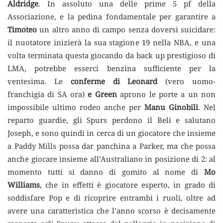
Aldridge
. In assoluto una delle prime 5 pf della
Associazione, e la pedina fondamentale per garantire a
Timoteo
un altro anno di campo senza doversi suicidare:
il nuotatore inizierà la sua stagione 19 nella NBA, e una
volta terminata questa giocando da back up prestigioso di
LMA, potrebbe esserci benzina sufficiente per la
ventesima. Le
conferme di Leonard
(vero uomo-
franchigia di SA ora)
e Green
aprono le porte a un non
impossibile ultimo rodeo anche per
Manu
Ginobili
. Nel
reparto guardie, gli Spurs perdono il Beli e salutano
Joseph, e sono quindi in cerca di un giocatore che insieme
a Paddy Mills possa dar panchina a Parker, ma che possa
anche giocare insieme all’Australiano in posizione di 2: al
momento tutti si danno di gomito al nome di
Mo
Williams
, che in effetti è giocatore esperto, in grado di
soddisfare Pop e di ricoprire entrambi i ruoli, oltre ad
avere una caratteristica che l’anno scorso è decisamente