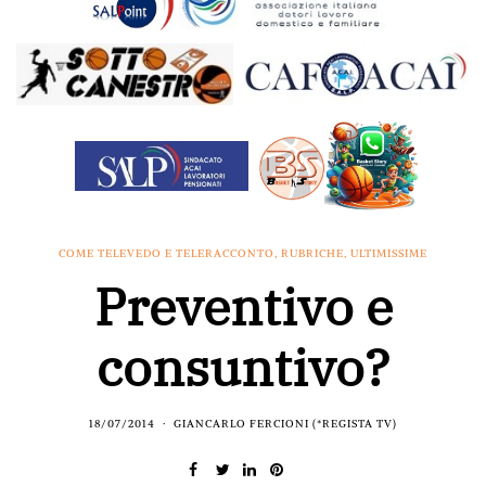
COME TELEVEDO E TELERACCONTO
,
RUBRICHE
,
ULTIMISSIME
Preventivo e
consuntivo?
18/07/2014
GIANCARLO FERCIONI (*REGISTA TV)