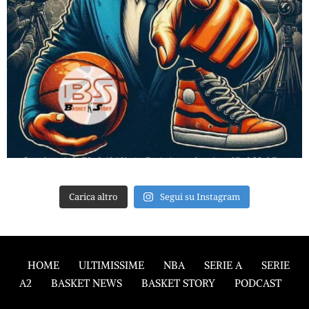
Carica altro
Segui su Instagram
HOME
ULTIMISSIME
NBA
SERIE A
SERIE
A2
BASKET NEWS
BASKET STORY
PODCAST