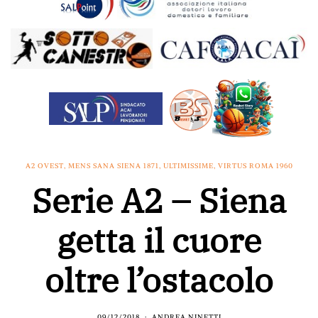
A2 OVEST
,
MENS SANA SIENA 1871
,
ULTIMISSIME
,
VIRTUS ROMA 1960
Serie A2 – Siena
getta il cuore
oltre l’ostacolo
09/12/2018
ANDREA NINETTI