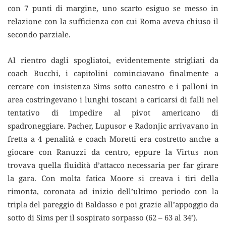
con 7 punti di margine, uno scarto esiguo se messo in
relazione con la sufficienza con cui Roma aveva chiuso il
secondo parziale.
Al rientro dagli spogliatoi, evidentemente strigliati da
coach Bucchi, i capitolini cominciavano finalmente a
cercare con insistenza Sims sotto canestro e i palloni in
area costringevano i lunghi toscani a caricarsi di falli nel
tentativo di impedire al pivot americano di
spadroneggiare. Pacher, Lupusor e Radonjic arrivavano in
fretta a 4 penalità e coach Moretti era costretto anche a
giocare con Ranuzzi da centro, eppure la Virtus non
trovava quella fluidità d’attacco necessaria per far girare
la gara. Con molta fatica Moore si creava i tiri della
rimonta, coronata ad inizio dell’ultimo periodo con la
tripla del pareggio di Baldasso e poi grazie all’appoggio da
sotto di Sims per il sospirato sorpasso (62 – 63 al 34’).