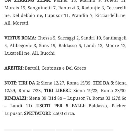
ON SHARING SIENA:
Pacher 13, Marino 9, Poletti 11,
Morais 15, Sanguinetti 7, Ranuzzi 3, Radonjic 3, Ceccarelli
ne, Del debbio ne, Lupusor 11, Prandin 7, Ricciardelli ne.
All. Moretti
VIRTUS ROMA:
Chessa 5, Saccaggi 2, Sandri 10, Santiangeli
5, Alibegovic 3, Sims 19, Baldasso 5, Landi 13, Moore 12,
Lucarelli ne. All. Bucchi
ARBITRI:
Bartoli, Centonza e Del Greco
NOTE:
TIRI DA 2:
Siena 12/27, Roma 15/35;
TIRI DA 3:
Siena
12/29, Roma 7/23;
TIRI LIBERI:
Siena 19/23, Roma 23/30.
RIMBALZI:
Siena 39 (31d 8o – Lupusor 7), Roma 33 (27d 6o
– Landi 11).
USCITI PER 5 FALLI:
Baldasso, Pacher,
Lupusor.
SPETTATORI:
2.500 circa.