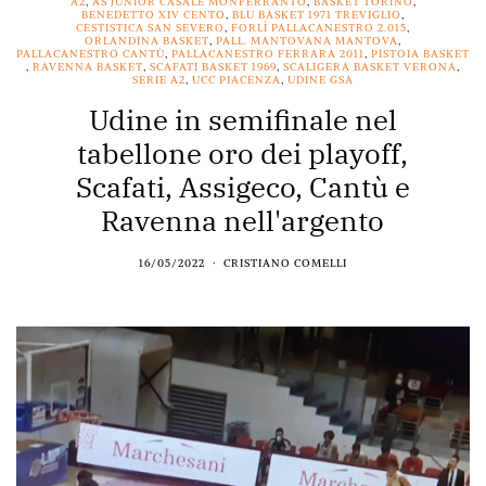
A2
,
AS JUNIOR CASALE MONFERRANTO
,
BASKET TORINO
,
BENEDETTO XIV CENTO
,
BLU BASKET 1971 TREVIGLIO
,
CESTISTICA SAN SEVERO
,
FORLÌ PALLACANESTRO 2.015
,
ORLANDINA BASKET
,
PALL. MANTOVANA MANTOVA
,
PALLACANESTRO CANTÙ
,
PALLACANESTRO FERRARA 2011
,
PISTOIA BASKET
,
RAVENNA BASKET
,
SCAFATI BASKET 1969
,
SCALIGERA BASKET VERONA
,
SERIE A2
,
UCC PIACENZA
,
UDINE GSA
Udine in semifinale nel
tabellone oro dei playoff,
Scafati, Assigeco, Cantù e
Ravenna nell'argento
16/05/2022
CRISTIANO COMELLI