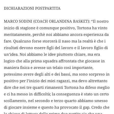
DICHIARAZIONI POSTPARTITA
MARCO SODINI (COACH ORLANDINA BASKET): “Il nostro
inizio di stagione è comunque positivo, Tortona ha vinto
meritatamente, perchè noi abbiamo ancora esperienza da
fare. Qualcuno forse storcerà il naso ma la realtà è che i
risultati devono essere figli del lavoro e il lavoro figlio di
un’idea. Noi abbiamo le idee piuttosto chiare, ma era
logico che alla prima squadra affrontata che giocasse in
maniera fisica e avesse un telaio così importante,
potessimo avere degli alti e dei bassi, ma sono sorpreso in
positivo per l’inizio dei miei ragazzi, ma devo altrettanto
dire che nei tre quarti rimanenti Tortona ha difeso meglio
e ci ha messo in difficoltà; la conseguenza è stato un certo
scollamento, nel secondo e terzo quarto abbiamo smesso
di giocare insieme e questo ha provocato il gap. Credo che
la chiave di lettura delle prime due partite sia che una