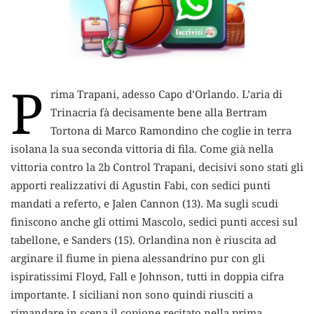
P
rima Trapani, adesso Capo d’Orlando.
L’aria di
Trinacria fà decisamente bene alla Bertram
Tortona di Marco Ramondino che coglie in terra
isolana la sua seconda vittoria di fila. Come già nella
vittoria contro la 2b Control Trapani, decisivi sono stati gli
apporti realizzativi di Agustin Fabi, con sedici punti
mandati a referto, e Jalen Cannon (13). Ma sugli scudi
finiscono anche gli ottimi Mascolo, sedici punti accesi sul
tabellone, e Sanders (15). Orlandina non è riuscita ad
arginare il fiume in piena alessandrino pur con gli
ispiratissimi Floyd, Fall e Johnson, tutti in doppia cifra
importante. I siciliani non sono quindi riusciti a
rimandare in scena il copione recitato nella prima