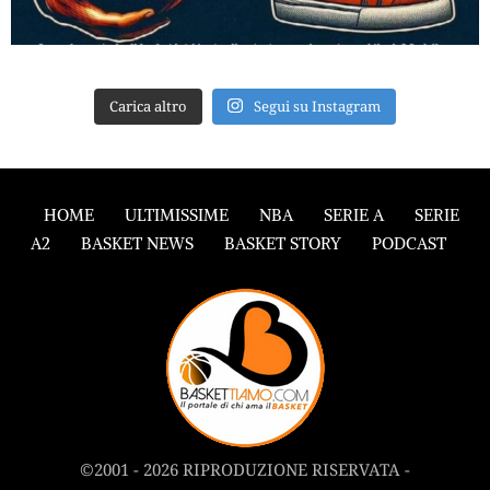
Carica altro
Segui su Instagram
HOME
ULTIMISSIME
NBA
SERIE A
SERIE
A2
BASKET NEWS
BASKET STORY
PODCAST
©2001 - 2026 RIPRODUZIONE RISERVATA -