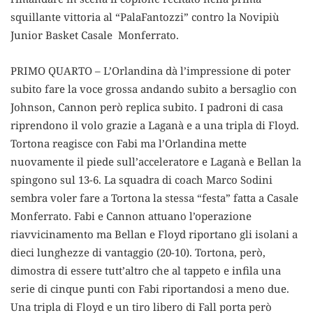
squillante vittoria al “PalaFantozzi” contro la Novipiù
Junior Basket Casale Monferrato.
PRIMO QUARTO – L’Orlandina dà l’impressione di poter
subito fare la voce grossa andando subito a bersaglio con
Johnson, Cannon però replica subito. I padroni di casa
riprendono il volo grazie a Laganà e a una tripla di Floyd.
Tortona reagisce con Fabi ma l’Orlandina mette
nuovamente il piede sull’acceleratore e Laganà e Bellan la
spingono sul 13-6. La squadra di coach Marco Sodini
sembra voler fare a Tortona la stessa “festa” fatta a Casale
Monferrato. Fabi e Cannon attuano l’operazione
riavvicinamento ma Bellan e Floyd riportano gli isolani a
dieci lunghezze di vantaggio (20-10). Tortona, però,
dimostra di essere tutt’altro che al tappeto e infila una
serie di cinque punti con Fabi riportandosi a meno due.
Una tripla di Floyd e un tiro libero di Fall porta però