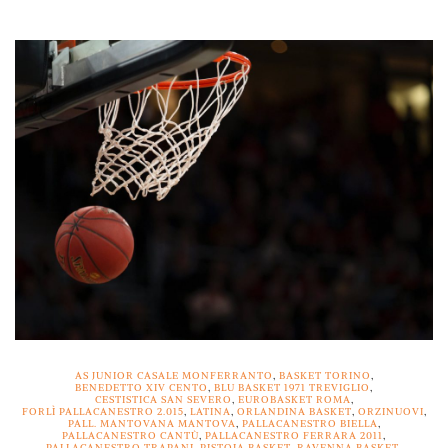
AS JUNIOR CASALE MONFERRANTO
,
BASKET TORINO
,
BENEDETTO XIV CENTO
,
BLU BASKET 1971 TREVIGLIO
,
CESTISTICA SAN SEVERO
,
EUROBASKET ROMA
,
FORLÌ PALLACANESTRO 2.015
,
LATINA
,
ORLANDINA BASKET
,
ORZINUOVI
,
PALL. MANTOVANA MANTOVA
,
PALLACANESTRO BIELLA
,
PALLACANESTRO CANTÙ
,
PALLACANESTRO FERRARA 2011
,
PALLACANESTRO TRAPANI
,
PISTOIA BASKET
,
RAVENNA BASKET
,