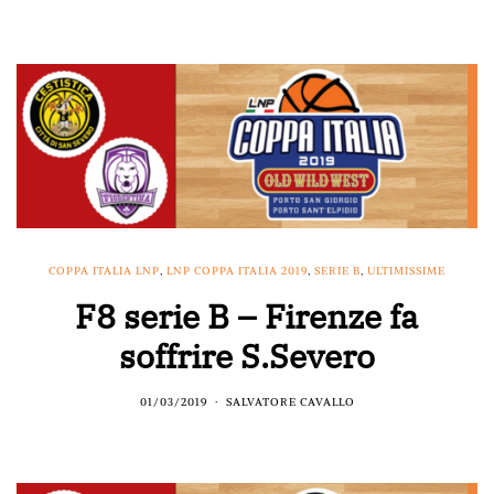
COPPA ITALIA LNP
,
LNP COPPA ITALIA 2019
,
SERIE B
,
ULTIMISSIME
F8 serie B – Firenze fa
soffrire S.Severo
01/03/2019
SALVATORE CAVALLO