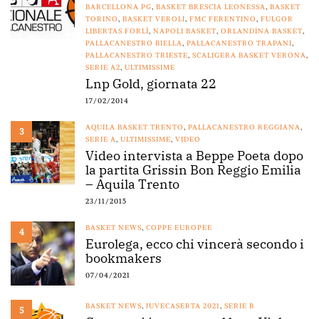
BARCELLONA PG
,
BASKET BRESCIA LEONESSA
,
BASKET
TORINO
,
BASKET VEROLI
,
FMC FERENTINO
,
FULGOR
LIBERTAS FORLÌ
,
NAPOLI BASKET
,
ORLANDINA BASKET
,
PALLACANESTRO BIELLA
,
PALLACANESTRO TRAPANI
,
PALLACANESTRO TRIESTE
,
SCALIGERA BASKET VERONA
,
SERIE A2
,
ULTIMISSIME
Lnp Gold, giornata 22
17/02/2014
AQUILA BASKET TRENTO
,
PALLACANESTRO REGGIANA
,
3
SERIE A
,
ULTIMISSIME
,
VIDEO
Video intervista a Beppe Poeta dopo
la partita Grissin Bon Reggio Emilia
– Aquila Trento
23/11/2015
BASKET NEWS
,
COPPE EUROPEE
4
Eurolega, ecco chi vincerà secondo i
bookmakers
07/04/2021
BASKET NEWS
,
JUVECASERTA 2021
,
SERIE B
5