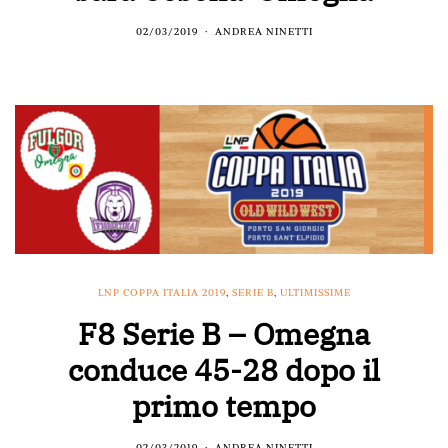
02/03/2019
ANDREA NINETTI
LNP COPPA ITALIA 2019
,
SERIE B
,
ULTIMISSIME
F8 Serie B – Omegna
conduce 45-28 dopo il
primo tempo
02/03/2019
ANDREA NINETTI