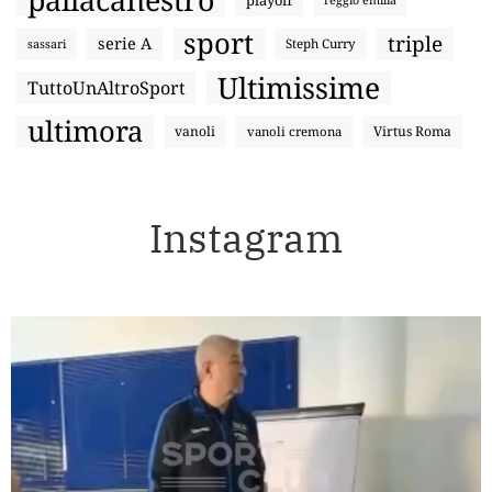
sport
triple
serie A
sassari
Steph Curry
Ultimissime
TuttoUnAltroSport
ultimora
vanoli
Virtus Roma
vanoli cremona
Instagram