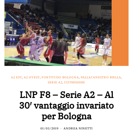
A2 EST
,
A2 OVEST
,
FORTITUDO BOLOGNA
,
PALLACANESTRO BIELLA
,
SERIE A2
,
ULTIMISSIME
LNP F8 – Serie A2 – Al
30′ vantaggio invariato
per Bologna
01/03/2019
ANDREA NINETTI