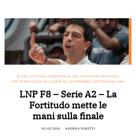
A2 EST
,
A2 OVEST
,
COPPA ITALIA LNP
,
FORTITUDO BOLOGNA
,
LNP COPPA ITALIA 2019
,
SERIE A2
,
ULTIMISSIME
,
VIRTUS ROMA 1960
LNP F8 – Serie A2 – La
Fortitudo mette le
mani sulla finale
02/03/2019
ANDREA NINETTI