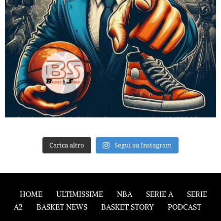
Carica altro
Segui su Instagram
HOME
ULTIMISSIME
NBA
SERIE A
SERIE
A2
BASKET NEWS
BASKET STORY
PODCAST