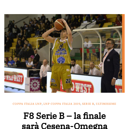
COPPA ITALIA LNP
,
LNP COPPA ITALIA 2019
,
SERIE B
,
ULTIMISSIME
F8 Serie B – la finale
sarà Cesena-Omegna