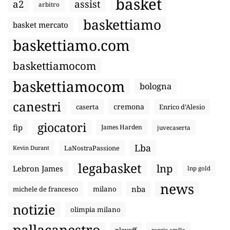
basket
a2
assist
arbitro
baskettiamo
basket mercato
baskettiamo.com
baskettiamocom
baskettiamocom
bologna
canestri
cremona
caserta
Enrico d’Alesio
giocatori
fip
James Harden
juvecaserta
Lba
LaNostraPassione
Kevin Durant
legabasket
lnp
Lebron James
lnp gold
news
nba
michele de francesco
milano
notizie
olimpia milano
pallacanestro
playoff
reggio emilia